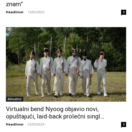
znam”
Headliner
-
15/02/2025
0
Aktuelno
Virtualni bend Nyoog objavio novi,
opuštajući, laid-back prolećni singl…
Headliner
-
23/05/2024
0