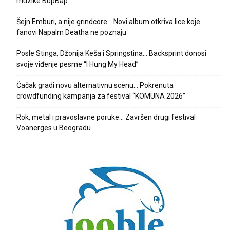
muzike BupBap
Šejn Emburi, a nije grindcore… Novi album otkriva lice koje
fanovi Napalm Deatha ne poznaju
Posle Stinga, Džonija Keša i Springstina… Backsprint donosi
svoje viđenje pesme “I Hung My Head”
Čačak gradi novu alternativnu scenu… Pokrenuta
crowdfunding kampanja za festival “KOMUNA 2026”
Rok, metal i pravoslavne poruke… Završen drugi festival
Voanerges u Beogradu