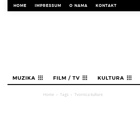
HOME
IMPRESSUM
O NAMA
KONTAKT
MUZIKA
FILM / TV
KULTURA
Home
Tags
Tvornica kulture