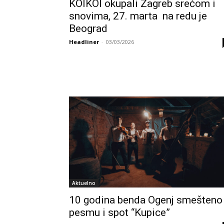
KOIKOI okupali Zagreb srećom i
snovima, 27. marta na redu je
Beograd
Headliner
-
03/03/2026
Aktuelno
10 godina benda Ogenj smešteno
pesmu i spot “Kupice”