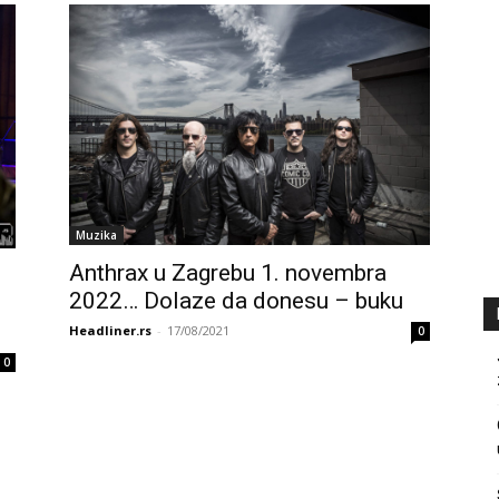
Muzika
Anthrax u Zagrebu 1. novembra
2022… Dolaze da donesu – buku
Headliner.rs
-
17/08/2021
0
0