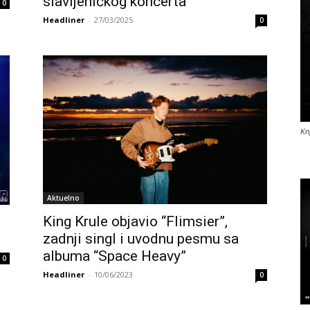
slavljeničkog koncerta
0
Headliner
-
27/03/2025
0
Kn
Aktuelno
King Krule objavio “Flimsier”,
zadnji singl i uvodnu pesmu sa
…
albuma “Space Heavy”
0
Headliner
-
10/06/2023
0