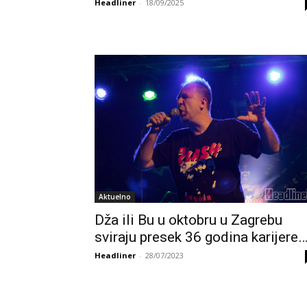
Headliner
-
18/09/2025
Aktuelno
Dža ili Bu u oktobru u Zagrebu
sviraju presek 36 godina karijere
Headliner
-
28/07/2023