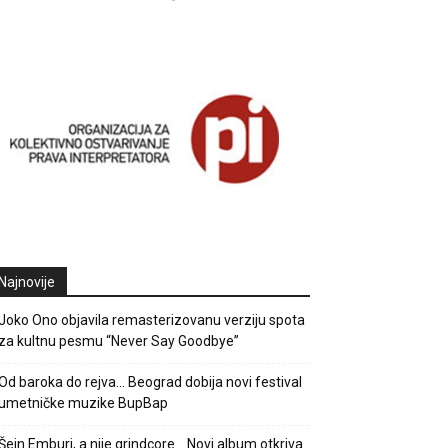
Najnovije
Joko Ono objavila remasterizovanu verziju spota
za kultnu pesmu “Never Say Goodbye”
Od baroka do rejva… Beograd dobija novi festival
umetničke muzike BupBap
Šejn Emburi, a nije grindcore… Novi album otkriva