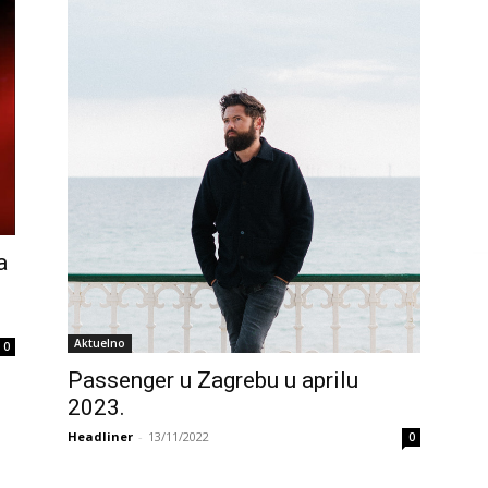
a
Aktuelno
0
Passenger u Zagrebu u aprilu
2023.
Headliner
-
13/11/2022
0