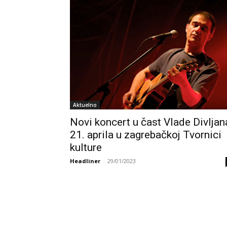
Aktuelno
Novi koncert u čast Vlade Divljan
21. aprila u zagrebačkoj Tvornici
kulture
Headliner
-
29/01/2023