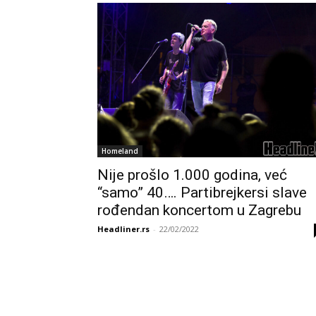
Homeland
Nije prošlo 1.000 godina, već
“samo” 40…. Partibrejkersi slave
rođendan koncertom u Zagrebu
Headliner.rs
-
22/02/2022