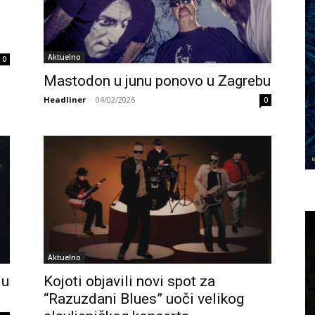
Aktuelno
0
Mastodon u junu ponovo u Zagrebu
Headliner
-
04/02/2026
0
Aktuelno
 u
Kojoti objavili novi spot za
“Razuzdani Blues” uoči velikog