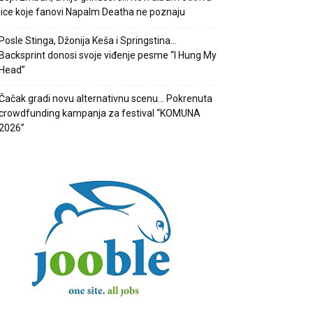
lice koje fanovi Napalm Deatha ne poznaju
Posle Stinga, Džonija Keša i Springstina…
Backsprint donosi svoje viđenje pesme “I Hung My
Head”
Čačak gradi novu alternativnu scenu… Pokrenuta
crowdfunding kampanja za festival “KOMUNA
2026”