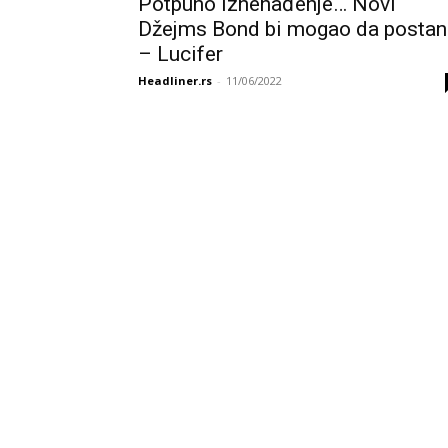
Potpuno iznenađenje… Novi
Džejms Bond bi mogao da postan
– Lucifer
Headliner.rs
-
11/06/2022