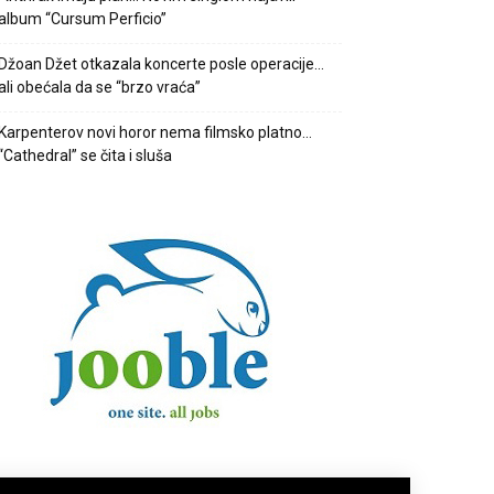
album “Cursum Perficio”
Džoan Džet otkazala koncerte posle operacije…
ali obećala da se “brzo vraća”
Karpenterov novi horor nema filmsko platno…
“Cathedral” se čita i sluša