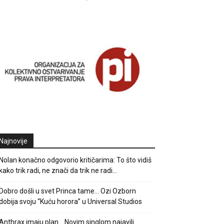
Najnovije
Nolan konačno odgovorio kritičarima: To što vidiš
kako trik radi, ne znači da trik ne radi…
Dobro došli u svet Princa tame… Ozi Ozborn
dobija svoju “Kuću horora” u Universal Studios
Anthrax imaju plan… Novim singlom najavili