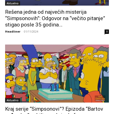
Aktuelno
Rešena jedna od najvećih misterija
“Simpsonovih”: Odgovor na “večito pitanje”
stigao posle 35 godina…
Headliner
-
01/11/2024
0
Aktuelno
Kraj serije “Simpsonovi”? Epizoda “Bartov