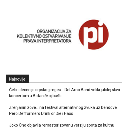
Najnovije
Četiri decenije srpskog regea… Del Arno Band veliki jubilej slavi
koncertom u Botaničkoj bašti
Zrenjanin zove… na festival alternativnog zvuka uz bendove
Pero Defformero Drink or Die i Haos
Joko Ono objavila remasterizovanu verziju spota za kultnu