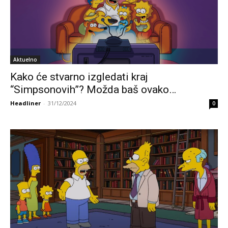
Aktuelno
Kako će stvarno izgledati kraj
“Simpsonovih”? Možda baš ovako…
Headliner
-
31/12/2024
0