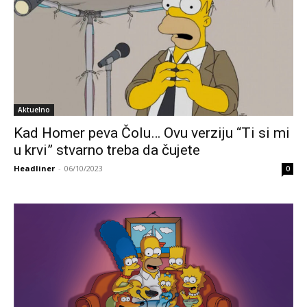
Aktuelno
Kad Homer peva Čolu… Ovu verziju “Ti si mi
u krvi” stvarno treba da čujete
Headliner
-
06/10/2023
0