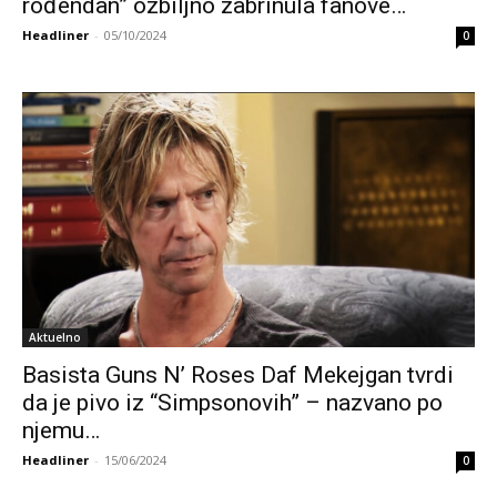
rođendan” ozbiljno zabrinula fanove…
Headliner
-
05/10/2024
0
Aktuelno
Basista Guns N’ Roses Daf Mekejgan tvrdi
da je pivo iz “Simpsonovih” – nazvano po
njemu…
Headliner
-
15/06/2024
0