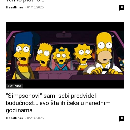
Headliner
-
01/10/2025
0
Aktuelno
“Simpsonovi” sami sebi predvideli
budućnost… evo šta ih čeka u narednim
godinama
Headliner
-
05/04/2025
0