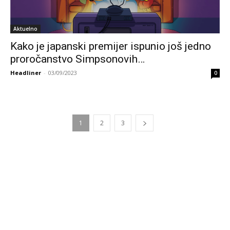
Aktuelno
Kako je japanski premijer ispunio još jedno
proročanstvo Simpsonovih…
Headliner
-
03/09/2023
0
1
2
3