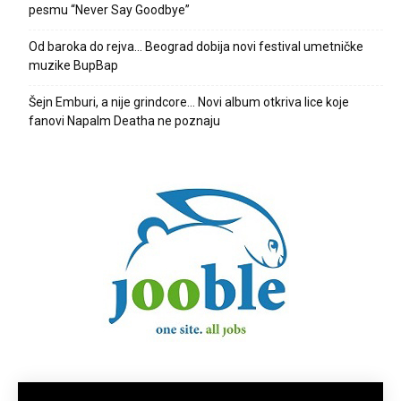
pesmu “Never Say Goodbye”
Od baroka do rejva… Beograd dobija novi festival umetničke
muzike BupBap
Šejn Emburi, a nije grindcore… Novi album otkriva lice koje
fanovi Napalm Deatha ne poznaju