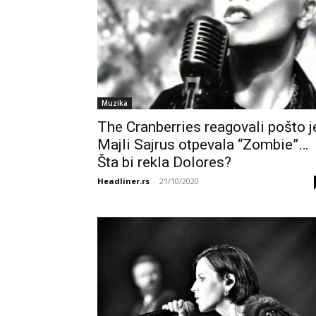
Muzika
The Cranberries reagovali pošto j
Majli Sajrus otpevala “Zombie”…
Šta bi rekla Dolores?
Headliner.rs
-
21/10/2020