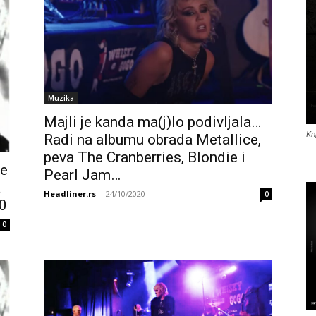
Muzika
Majli je kanda ma(j)lo podivljala…
Kn
Radi na albumu obrada Metallice,
peva The Cranberries, Blondie i
je
Pearl Jam…
a
Headliner.rs
-
24/10/2020
0
50
0