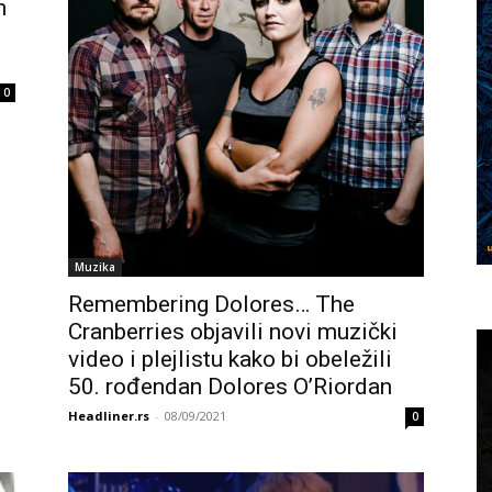
h
0
Muzika
Remembering Dolores… The
Cranberries objavili novi muzički
video i plejlistu kako bi obeležili
50. rođendan Dolores O’Riordan
Headliner.rs
-
08/09/2021
0