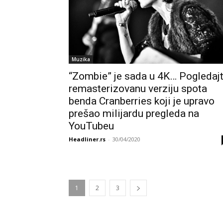
Muzika
“Zombie” je sada u 4K… Pogledaj
remasterizovanu verziju spota
benda Cranberries koji je upravo
prešao milijardu pregleda na
YouTubeu
Headliner.rs
-
30/04/2020
1
2
3