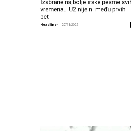
Izabrane najbolje irske pesme svi
vremena… U2 nije ni među prvih
pet
Headliner
-
27/11/2022