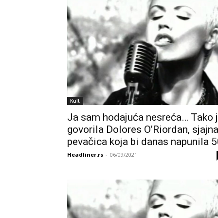
Kult
Ja sam hodajuća nesreća… Tako 
govorila Dolores O’Riordan, sjajn
pevačica koja bi danas napunila 
Headliner.rs
-
06/09/2021