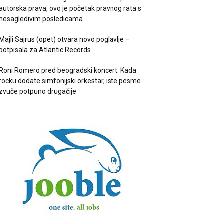
autorska prava, ovo je početak pravnog rata s
nesagledivim posledicama
Majli Sajrus (opet) otvara novo poglavlje –
potpisala za Atlantic Records
Roni Romero pred beogradski koncert: Kada
rocku dodate simfonijski orkestar, iste pesme
zvuče potpuno drugačije