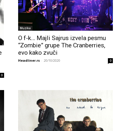
Muzika
O f-k… Majli Sajrus izvela pesmu
“Zombie” grupe The Cranberries,
e
evo kako zvuči
Headliner.rs
-
20/10/2020
0
0