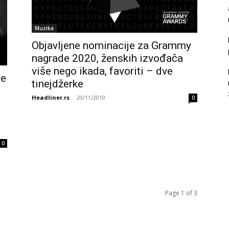
Muzika
Objavljene nominacije za Grammy
nagrade 2020, ženskih izvođača
više nego ikada, favoriti – dve
te
tinejdžerke
Headliner.rs
-
20/11/2019
0
0
Page 1 of 3