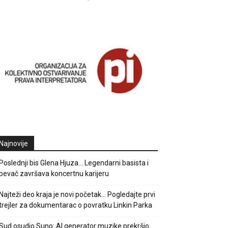
Najnovije
Poslednji bis Glena Hjuza… Legendarni basista i
pevač završava koncertnu karijeru
Najteži deo kraja je novi početak… Pogledajte prvi
trejler za dokumentarac o povratku Linkin Parka
Sud osudio Suno: AI generator muzike prekršio