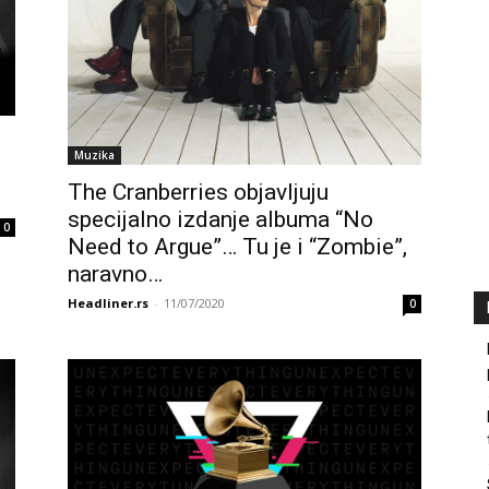
o
Muzika
The Cranberries objavljuju
specijalno izdanje albuma “No
0
Need to Argue”… Tu je i “Zombie”,
naravno…
Headliner.rs
-
11/07/2020
0