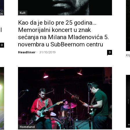
Kult
Kao da je bilo pre 25 godina…
l
Memorijalni koncert u znak
sećanja na Milana Mladenovića 5.
novembra u SubBeernom centru
0
Headliner
-
31/10/2019
0
Kn
Homeland