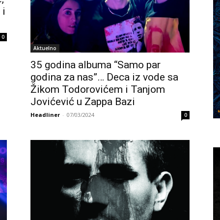
 i
0
Aktuelno
35 godina albuma “Samo par
godina za nas”… Deca iz vode sa
Žikom Todorovićem i Tanjom
Jovićević u Zappa Bazi
Headliner
-
07/03/2024
0