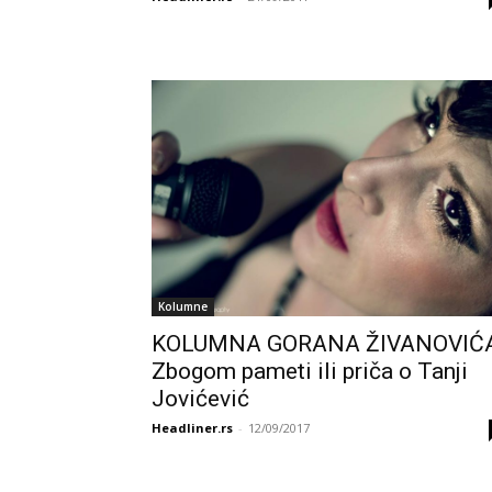
Kolumne
KOLUMNA GORANA ŽIVANOVIĆA
Zbogom pameti ili priča o Tanji
Jovićević
Headliner.rs
-
12/09/2017