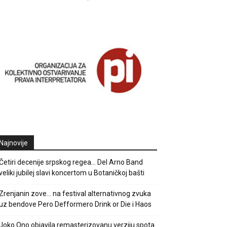
Najnovije
Četiri decenije srpskog regea… Del Arno Band
veliki jubilej slavi koncertom u Botaničkoj bašti
Zrenjanin zove… na festival alternativnog zvuka
uz bendove Pero Defformero Drink or Die i Haos
Joko Ono objavila remasterizovanu verziju spota