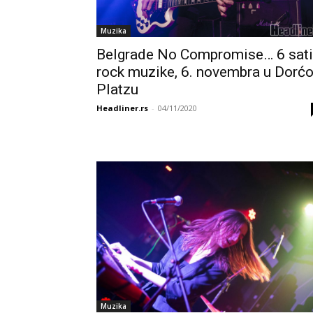
Muzika
Belgrade No Compromise… 6 sati
rock muzike, 6. novembra u Dorćo
Platzu
Headliner.rs
-
04/11/2020
Muzika