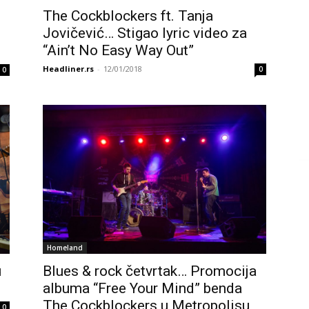
The Cockblockers ft. Tanja
Jovičević… Stigao lyric video za
“Ain’t No Easy Way Out”
Headliner.rs
-
12/01/2018
0
0
Homeland
u
Blues & rock četvrtak… Promocija
albuma “Free Your Mind” benda
The Cockblockers u Metropolisu
0