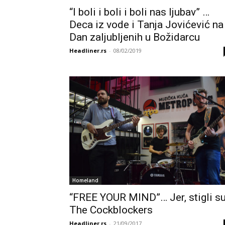
“I boli i boli i boli nas ljubav” …
Deca iz vode i Tanja Jovićević na
Dan zaljubljenih u Božidarcu
Headliner.rs
-
08/02/2019
Homeland
“FREE YOUR MIND”… Jer, stigli s
The Cockblockers
Headliner.rs
-
21/09/2017