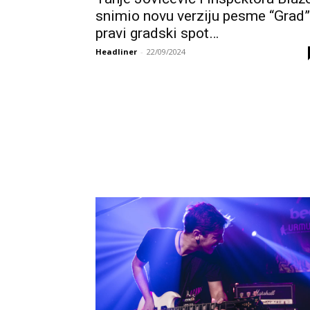
snimio novu verziju pesme “Grad”
pravi gradski spot…
Headliner
-
22/09/2024