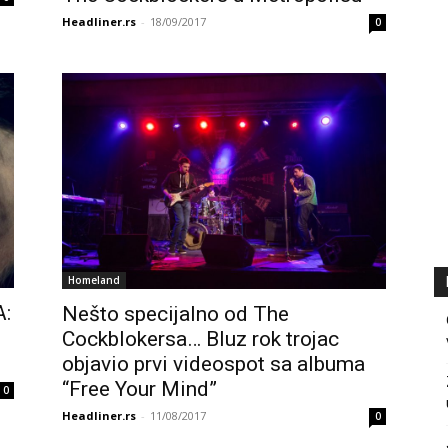
Headliner.rs
-
18/09/2017
0
Homeland
:
Nešto specijalno od The
Cockblokersa… Bluz rok trojac
objavio prvi videospot sa albuma
“Free Your Mind”
0
Headliner.rs
-
11/08/2017
0