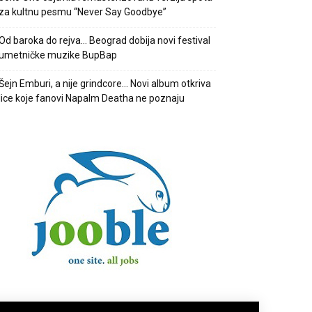
za kultnu pesmu “Never Say Goodbye”
Od baroka do rejva… Beograd dobija novi festival
umetničke muzike BupBap
Šejn Emburi, a nije grindcore… Novi album otkriva
lice koje fanovi Napalm Deatha ne poznaju