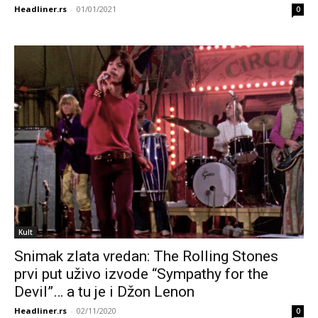
Headliner.rs
-
01/01/2021
0
Kult
Snimak zlata vredan: The Rolling Stones
prvi put uživo izvode “Sympathy for the
Devil”… a tu je i Džon Lenon
Headliner.rs
-
02/11/2020
0