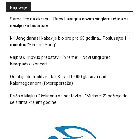
Najnovije
Samo lice na ekranu… Baby Lasagna novim singlom udara na
nasilje iza tastature
Nil Jang danas i kakav je bio pre pre 60 godina… Poslušajte 11-
minutnu “Second Song”
Gajbraš Tripvud predstavili “Vreme”… Novi singl pred
beogradski koncert
Od oluje do molitve… Nik Kejv i 10.000 glasova nad
Kalemegdanom (fotoreportaža)
Priča o Majklu Džeksonu se nastavlja… “Michael 2” počinje da
se snima krajem godine