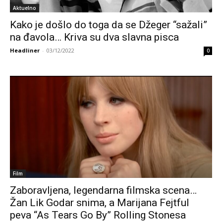
Aktuelno
Kako je došlo do toga da se Džeger “sažali”
na đavola… Kriva su dva slavna pisca
Headliner
-
03/12/2022
0
Film
Zaboravljena, legendarna filmska scena…
Žan Lik Godar snima, a Marijana Fejtful
peva “As Tears Go By” Rolling Stonesa