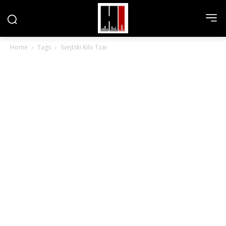
Home
Tags
Svejtski Kilo Tzar