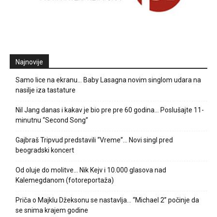
Najnovije
Samo lice na ekranu… Baby Lasagna novim singlom udara na
nasilje iza tastature
Nil Jang danas i kakav je bio pre pre 60 godina… Poslušajte 11-
minutnu “Second Song”
Gajbraš Tripvud predstavili “Vreme”… Novi singl pred
beogradski koncert
Od oluje do molitve… Nik Kejv i 10.000 glasova nad
Kalemegdanom (fotoreportaža)
Priča o Majklu Džeksonu se nastavlja… “Michael 2” počinje da
se snima krajem godine