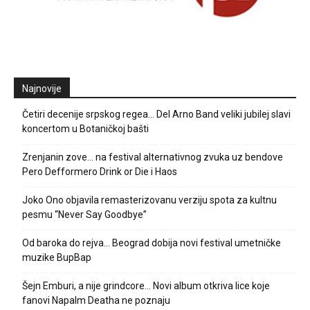
Najnovije
Četiri decenije srpskog regea… Del Arno Band veliki jubilej slavi
koncertom u Botaničkoj bašti
Zrenjanin zove… na festival alternativnog zvuka uz bendove
Pero Defformero Drink or Die i Haos
Joko Ono objavila remasterizovanu verziju spota za kultnu
pesmu “Never Say Goodbye”
Od baroka do rejva… Beograd dobija novi festival umetničke
muzike BupBap
Šejn Emburi, a nije grindcore… Novi album otkriva lice koje
fanovi Napalm Deatha ne poznaju