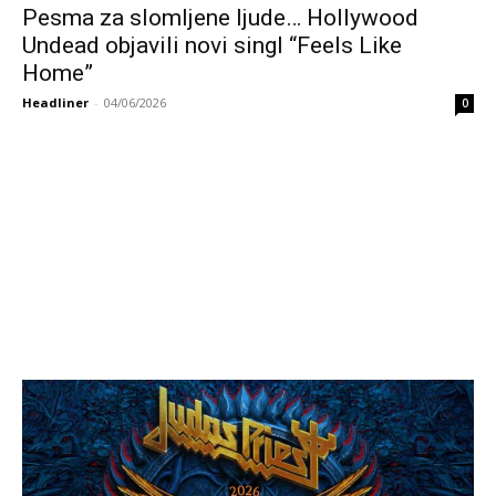
Pesma za slomljene ljude… Hollywood
Undead objavili novi singl “Feels Like
Home”
Headliner
-
04/06/2026
0