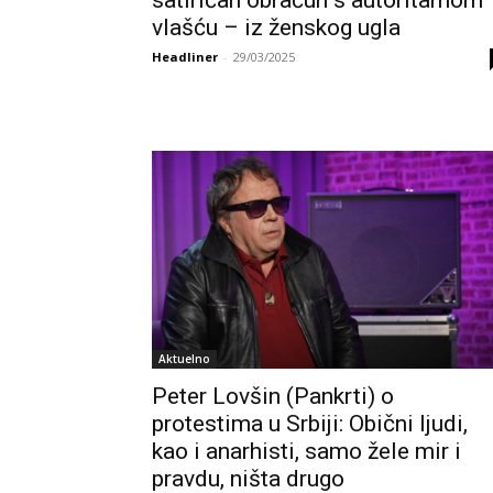
satiričan obračun s autoritarnom
vlašću – iz ženskog ugla
Headliner
-
29/03/2025
Aktuelno
Peter Lovšin (Pankrti) o
protestima u Srbiji: Obični ljudi,
kao i anarhisti, samo žele mir i
pravdu, ništa drugo