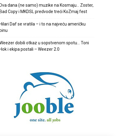
Dva dana (ne samo) muzike na Kosmaju… Zoster,
Bad Copy i MKDSL predvode treći KoZmaj fest
Hilari Daf se vratila – i to na najveću američku
binu
Weezer dobili otkaz u sopstvenom spotu… Toni
Hok i ekipa postali – Weezer 2.0