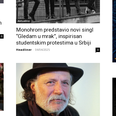
Aktuelno
m
Monohrom predstavio novi singl
“Gledam u mrak”, inspirisan
0
studentskim protestima u Srbiji
Headliner
-
04/04/2025
0