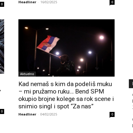
Headliner
-
16/02/2025
0
0
Aktuelno
Kad nemaš s kim da podeliš muku
,
– mi pružamo ruku… Bend SPM
okupio brojne kolege sa rok scene i
snimio singl i spot “Za nas”
0
Headliner
-
04/02/2025
0