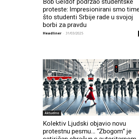
Bob Geldof podržao studentske
proteste: Impresionirani smo tim
što studenti Srbije rade u svojoj
borbi za pravdu
Headliner
-
31/03/2025
Aktuelno
Kolektiv Ljudski objavio novu
protestnu pesmu… “Zbogom” je