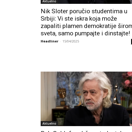
Aktuelno
Nik Sloter poručio studentima u
Srbiji: Vi ste iskra koja može
zapaliti plamen demokratije širo
sveta, samo pumpajte i dinstajte!
Headliner
-
15/04/2025
Aktuelno