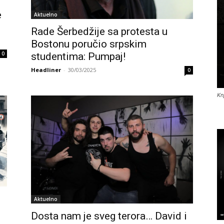
e
Aktuelno
Rade Šerbedžije sa protesta u
Bostonu poručio srpskim
0
studentima: Pumpaj!
Headliner
-
30/03/2025
0
Kn
Aktuelno
Dosta nam je sveg terora… David i