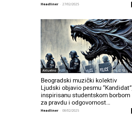
Headliner
-
27/02/2025
Aktuelno
Beogradski muzički kolektiv
Ljudski objavio pesmu “Kandidat”
inspirisanu studentskom borbom
za pravdu i odgovornost…
Headliner
-
08/02/2025