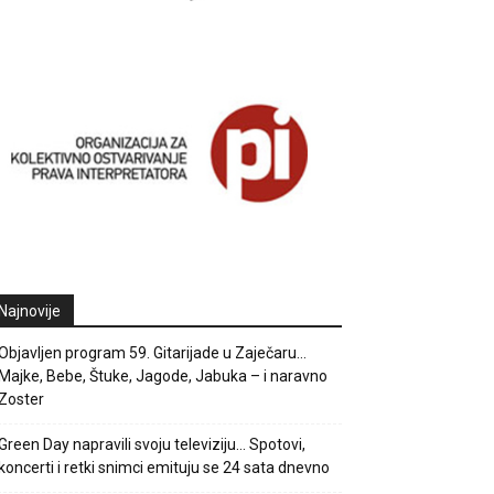
Najnovije
Objavljen program 59. Gitarijade u Zaječaru…
Majke, Bebe, Štuke, Jagode, Jabuka – i naravno
Zoster
Green Day napravili svoju televiziju… Spotovi,
koncerti i retki snimci emituju se 24 sata dnevno