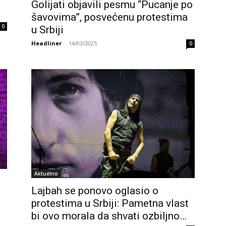
Golijati objavili pesmu “Pucanje po
šavovima”, posvećenu protestima
0
u Srbiji
Headliner
-
14/03/2025
0
Aktuelno
Lajbah se ponovo oglasio o
protestima u Srbiji: Pametna vlast
bi ovo morala da shvati ozbiljno…