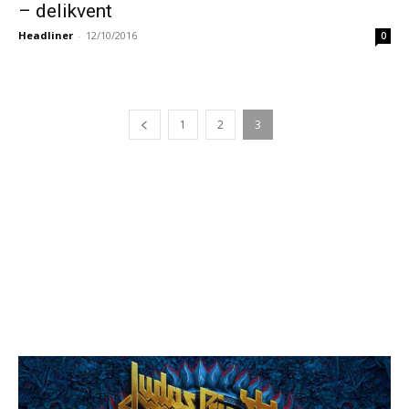
– delikvent
Headliner
-
12/10/2016
0
1
2
3