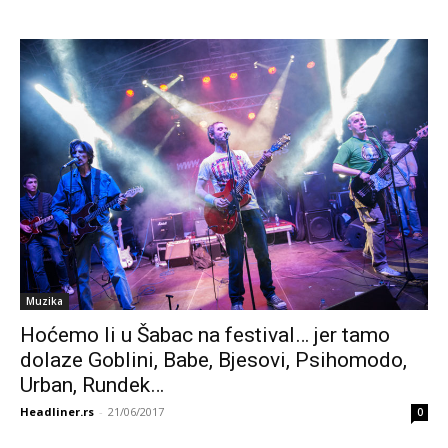
Muzika
Hoćemo li u Šabac na festival… jer tamo
dolaze Goblini, Babe, Bjesovi, Psihomodo,
Urban, Rundek…
Headliner.rs
-
21/06/2017
0