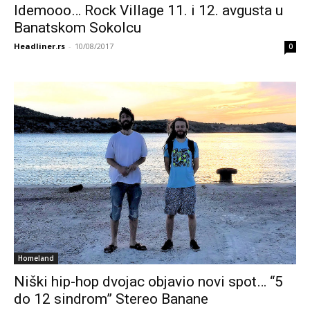
Idemooo… Rock Village 11. i 12. avgusta u
Banatskom Sokolcu
Headliner.rs
-
10/08/2017
0
Homeland
Niški hip-hop dvojac objavio novi spot… “5
do 12 sindrom” Stereo Banane