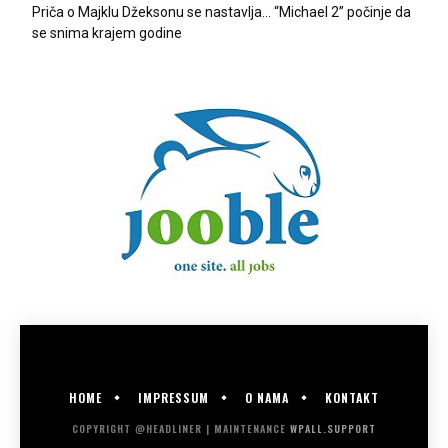
Priča o Majklu Džeksonu se nastavlja… “Michael 2” počinje da
se snima krajem godine
HOME
IMPRESSUM
O NAMA
KONTAKT
COPYRIGHT @HEADLINER | MAINTENANCE
WPALL.SUPPORT