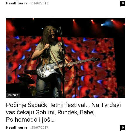
Headliner.rs
-
01/08/2017
0
Muzika
Počinje Šabački letnji festival… Na Tvrđavi
vas čekaju Goblini, Rundek, Babe,
Psihomodo i još….
Headliner.rs
-
28/07/2017
0