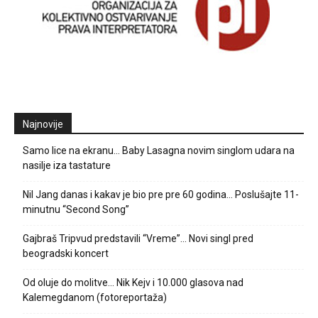
Najnovije
Samo lice na ekranu… Baby Lasagna novim singlom udara na
nasilje iza tastature
Nil Jang danas i kakav je bio pre pre 60 godina… Poslušajte 11-
minutnu “Second Song”
Gajbraš Tripvud predstavili “Vreme”… Novi singl pred
beogradski koncert
Od oluje do molitve… Nik Kejv i 10.000 glasova nad
Kalemegdanom (fotoreportaža)