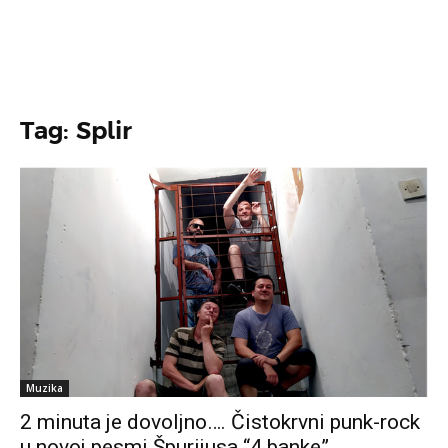
Tag: Splir
Muzika
2 minuta je dovoljno…. Čistokrvni punk-rock
u novoj pesmi Špurijusa “4 banke”