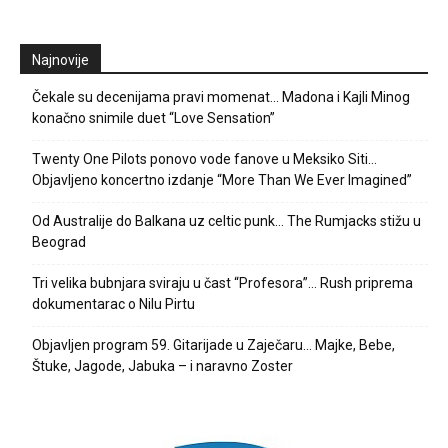
Najnovije
Čekale su decenijama pravi momenat… Madona i Kajli Minog
konačno snimile duet “Love Sensation”
Twenty One Pilots ponovo vode fanove u Meksiko Siti…
Objavljeno koncertno izdanje “More Than We Ever Imagined”
Od Australije do Balkana uz celtic punk… The Rumjacks stižu u
Beograd
Tri velika bubnjara sviraju u čast “Profesora”… Rush priprema
dokumentarac o Nilu Pirtu
Objavljen program 59. Gitarijade u Zaječaru… Majke, Bebe,
Štuke, Jagode, Jabuka – i naravno Zoster