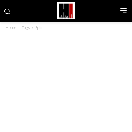
Home
Tags
Splir