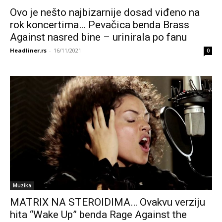
Ovo je nešto najbizarnije dosad viđeno na
rok koncertima… Pevačica benda Brass
Against nasred bine – urinirala po fanu
Headliner.rs
-
16/11/2021
0
Muzika
MATRIX NA STEROIDIMA… Ovakvu verziju
hita “Wake Up” benda Rage Against the