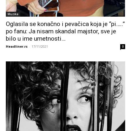
Muzika
Oglasila se konačno i pevačica koja je “pi…..”
po fanu: Ja nisam skandal majstor, sve je
bilo u ime umetnosti…
Headliner.rs
-
17/11/2021
0