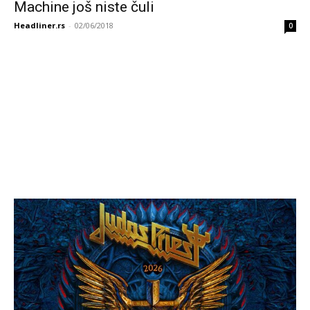
Machine još niste čuli
Headliner.rs
-
02/06/2018
0