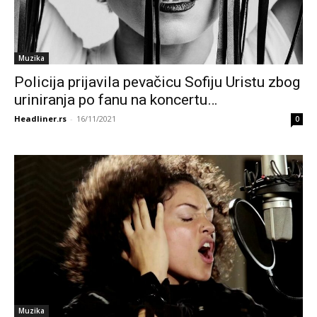
Muzika
Policija prijavila pevačicu Sofiju Uristu zbog
uriniranja po fanu na koncertu…
Headliner.rs
-
16/11/2021
0
Muzika