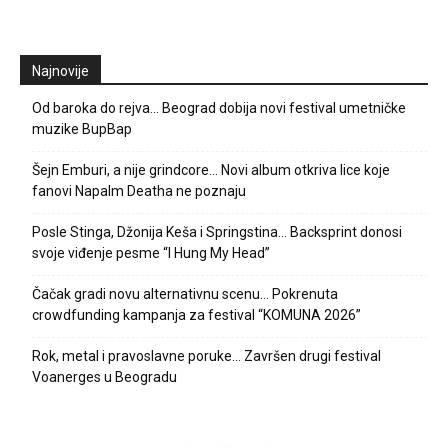
Najnovije
Od baroka do rejva… Beograd dobija novi festival umetničke
muzike BupBap
Šejn Emburi, a nije grindcore… Novi album otkriva lice koje
fanovi Napalm Deatha ne poznaju
Posle Stinga, Džonija Keša i Springstina… Backsprint donosi
svoje viđenje pesme “I Hung My Head”
Čačak gradi novu alternativnu scenu… Pokrenuta
crowdfunding kampanja za festival “KOMUNA 2026”
Rok, metal i pravoslavne poruke… Završen drugi festival
Voanerges u Beogradu