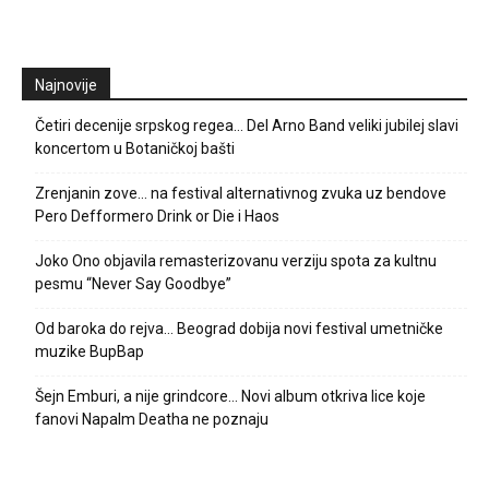
Najnovije
Četiri decenije srpskog regea… Del Arno Band veliki jubilej slavi
koncertom u Botaničkoj bašti
Zrenjanin zove… na festival alternativnog zvuka uz bendove
Pero Defformero Drink or Die i Haos
Joko Ono objavila remasterizovanu verziju spota za kultnu
pesmu “Never Say Goodbye”
Od baroka do rejva… Beograd dobija novi festival umetničke
muzike BupBap
Šejn Emburi, a nije grindcore… Novi album otkriva lice koje
fanovi Napalm Deatha ne poznaju