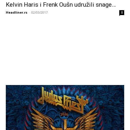
Kelvin Haris i Frenk Oušn udružili snage…
Headliner.rs
-
02/03/2017
0