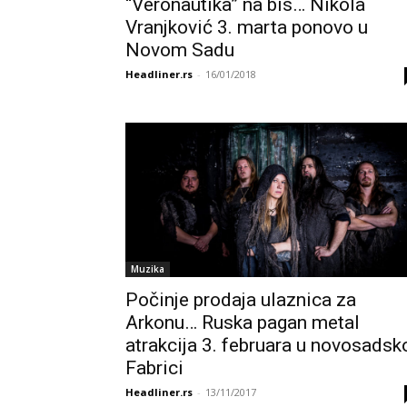
“Veronautika” na bis… Nikola
Vranjković 3. marta ponovo u
Novom Sadu
Headliner.rs
-
16/01/2018
Muzika
Počinje prodaja ulaznica za
Arkonu… Ruska pagan metal
atrakcija 3. februara u novosadsk
Fabrici
Headliner.rs
-
13/11/2017