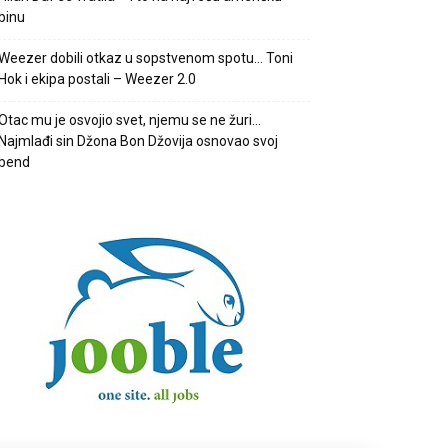
binu
Weezer dobili otkaz u sopstvenom spotu… Toni
Hok i ekipa postali – Weezer 2.0
Otac mu je osvojio svet, njemu se ne žuri…
Najmlađi sin Džona Bon Džovija osnovao svoj
bend