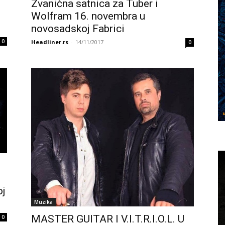
Zvanična satnica za Tuber i
Wolfram 16. novembra u
novosadskoj Fabrici
0
Headliner.rs
-
14/11/2017
0
oj
Muzika
MASTER GUITAR I V.I.T.R.I.O.L. U
0