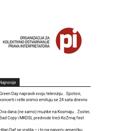
Najnovije
Green Day napravili svoju televiziju… Spotovi,
koncerti i retki snimci emituju se 24 sata dnevno
Dva dana (ne samo) muzike na Kosmaju… Zoster,
Bad Copy i MKDSL predvode treći KoZmaj fest
Hilari Daf se vratila – i to na najveću američku