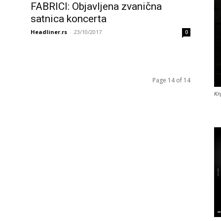
FABRICI: Objavljena zvanična
satnica koncerta
Headliner.rs
-
23/10/2017
0
Page 14 of 14
Kn