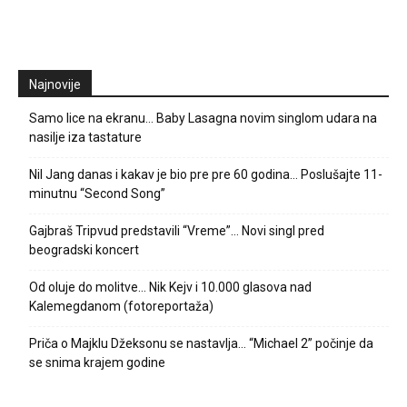
Najnovije
Samo lice na ekranu… Baby Lasagna novim singlom udara na
nasilje iza tastature
Nil Jang danas i kakav je bio pre pre 60 godina… Poslušajte 11-
minutnu “Second Song”
Gajbraš Tripvud predstavili “Vreme”… Novi singl pred
beogradski koncert
Od oluje do molitve… Nik Kejv i 10.000 glasova nad
Kalemegdanom (fotoreportaža)
Priča o Majklu Džeksonu se nastavlja… “Michael 2” počinje da
se snima krajem godine