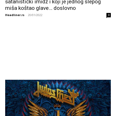
satanistički imidž i koji je jednog slepog
miša koštao glave… doslovno
Headliner.rs
-
20/01/2022
0