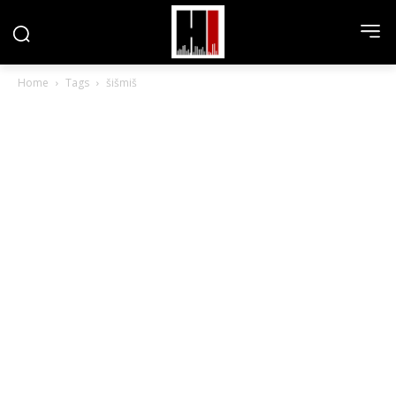
Home
Tags
šišmiš