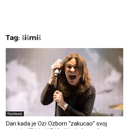
Tag: šišmiš
Flashback
Dan kada je Ozi Ozborn “zakucao” svoj