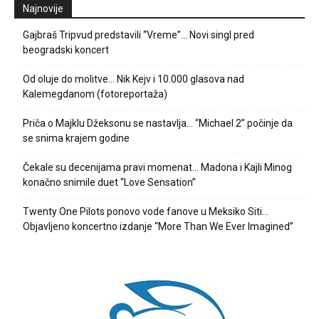
Najnovije
Gajbraš Tripvud predstavili “Vreme”… Novi singl pred
beogradski koncert
Od oluje do molitve… Nik Kejv i 10.000 glasova nad
Kalemegdanom (fotoreportaža)
Priča o Majklu Džeksonu se nastavlja… “Michael 2” počinje da
se snima krajem godine
Čekale su decenijama pravi momenat… Madona i Kajli Minog
konačno snimile duet “Love Sensation”
Twenty One Pilots ponovo vode fanove u Meksiko Siti…
Objavljeno koncertno izdanje “More Than We Ever Imagined”