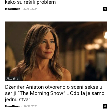
kako su rešili problem
Headliner
-
30/01/2024
0
Aktuelno
Dženifer Aniston otvoreno o sceni seksa u
seriji “The Morning Show”… Odbila je samo
jednu stvar.
Headliner
-
16/12/2023
0