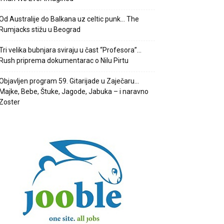
Od Australije do Balkana uz celtic punk… The
Rumjacks stižu u Beograd
Tri velika bubnjara sviraju u čast “Profesora”…
Rush priprema dokumentarac o Nilu Pirtu
Objavljen program 59. Gitarijade u Zaječaru…
Majke, Bebe, Štuke, Jagode, Jabuka – i naravno
Zoster