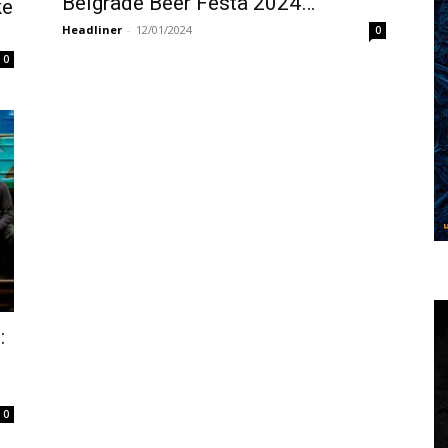
Belgrade Beer Festa 2024…
ke
Headliner
-
12/01/2024
0
0
:
0