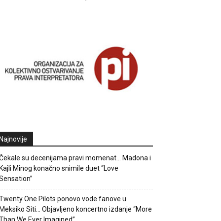
Najnovije
Čekale su decenijama pravi momenat… Madona i
Kajli Minog konačno snimile duet “Love
Sensation”
Twenty One Pilots ponovo vode fanove u
Meksiko Siti… Objavljeno koncertno izdanje “More
Than We Ever Imagined”