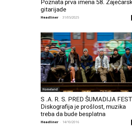
Poznata prva imena 58. Zaječars
gitarijade
Headliner
-
31/05/2025
Homeland
S .A. R. S. PRED ŠUMADIJA FEST
Diskografija je prošlost, muzika
treba da bude besplatna
Headliner
-
14/10/2016