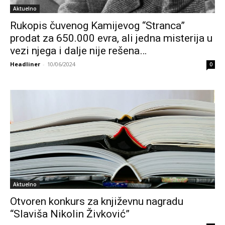
Aktuelno
Rukopis čuvenog Kamijevog “Stranca”
prodat za 650.000 evra, ali jedna misterija u
vezi njega i dalje nije rešena…
Headliner
-
10/06/2024
0
Aktuelno
Otvoren konkurs za književnu nagradu
“Slaviša Nikolin Živković”