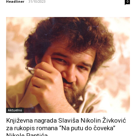
Headliner
-
31/10/2023
0
Aktuelno
Književna nagrada Slaviša Nikolin Živković
za rukopis romana “Na putu do čoveka”
Nikole Pantića