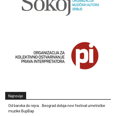
Najnovije
Od baroka do rejva… Beograd dobija novi festival umetničke
muzike BupBap