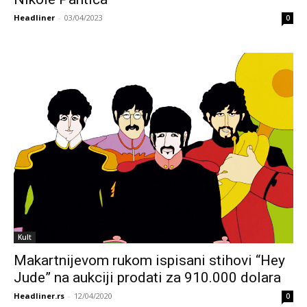
Headliner
-
03/04/2023
0
Kult
Makartnijevom rukom ispisani stihovi “Hey
Jude” na aukciji prodati za 910.000 dolara
Headliner.rs
-
12/04/2020
0