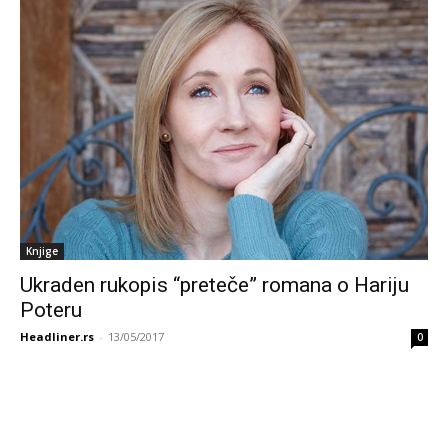
Knjige
Ukraden rukopis “preteče” romana o Hariju
Poteru
Headliner.rs
-
13/05/2017
0