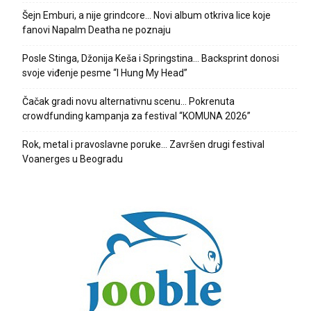
Šejn Emburi, a nije grindcore… Novi album otkriva lice koje
fanovi Napalm Deatha ne poznaju
Posle Stinga, Džonija Keša i Springstina… Backsprint donosi
svoje viđenje pesme “I Hung My Head”
Čačak gradi novu alternativnu scenu… Pokrenuta
crowdfunding kampanja za festival “KOMUNA 2026”
Rok, metal i pravoslavne poruke… Završen drugi festival
Voanerges u Beogradu