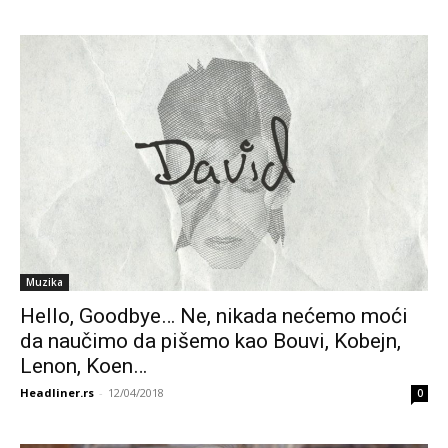
Muzika
Hello, Goodbye… Ne, nikada nećemo moći
da naučimo da pišemo kao Bouvi, Kobejn,
Lenon, Koen…
Headliner.rs
-
12/04/2018
0