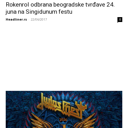
Rokenrol odbrana beogradske tvrđave 24.
juna na Singidunum festu
Headliner.rs
-
22/06/2017
0