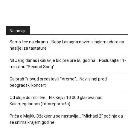
Najnovije
Samo lice na ekranu… Baby Lasagna novim singlom udara na
nasilje iza tastature
Nil Jang danas i kakav je bio pre pre 60 godina… Poslušajte 11-
minutnu “Second Song”
Gajbraš Tripvud predstavili “Vreme”… Novi singl pred
beogradski koncert
Od oluje do molitve… Nik Kejv i 10.000 glasova nad
Kalemegdanom (fotoreportaža)
Priča o Majklu Džeksonu se nastavlja… “Michael 2” počinje da
se snima krajem godine