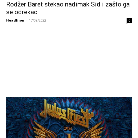
Rodžer Baret stekao nadimak Sid i zašto ga
se odrekao
Headliner
-
17/09/2022
0