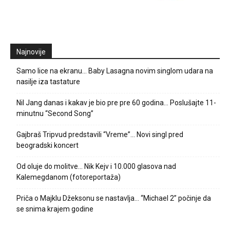
Najnovije
Samo lice na ekranu… Baby Lasagna novim singlom udara na
nasilje iza tastature
Nil Jang danas i kakav je bio pre pre 60 godina… Poslušajte 11-
minutnu “Second Song”
Gajbraš Tripvud predstavili “Vreme”… Novi singl pred
beogradski koncert
Od oluje do molitve… Nik Kejv i 10.000 glasova nad
Kalemegdanom (fotoreportaža)
Priča o Majklu Džeksonu se nastavlja… “Michael 2” počinje da
se snima krajem godine