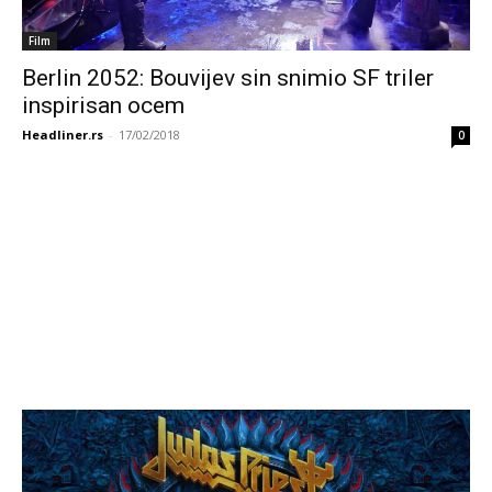
Film
Berlin 2052: Bouvijev sin snimio SF triler
inspirisan ocem
Headliner.rs
-
17/02/2018
0