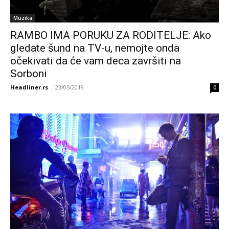
Muzika
RAMBO IMA PORUKU ZA RODITELJE: Ako
gledate šund na TV-u, nemojte onda
očekivati da će vam deca završiti na
Sorboni
Headliner.rs
-
23/05/2019
0