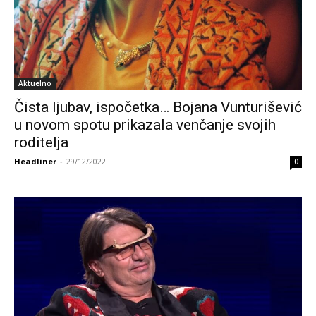
Aktuelno
Čista ljubav, ispočetka… Bojana Vunturišević
u novom spotu prikazala venčanje svojih
roditelja
Headliner
-
29/12/2022
0