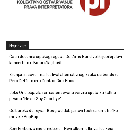
Najnovije
Četiri decenije srpskog regea… Del Arno Band veliki jubilej slavi
koncertom u Botaničkoj bašti
Zrenjanin zove… na festival alternativnog zvuka uz bendove
Pero Defformero Drink or Die i Haos
Joko Ono objavila remasterizovanu verziju spota za kultnu
pesmu “Never Say Goodbye”
Od baroka do rejva… Beograd dobija novi festival umetničke
muzike BupBap
Šejn Emburi, a nije grindcore… Novi album otkriva lice koje