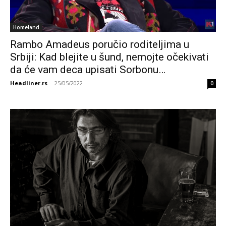
Homeland
Rambo Amadeus poručio roditeljima u
Srbiji: Kad blejite u šund, nemojte očekivati
da će vam deca upisati Sorbonu…
Headliner.rs
-
25/05/2022
0