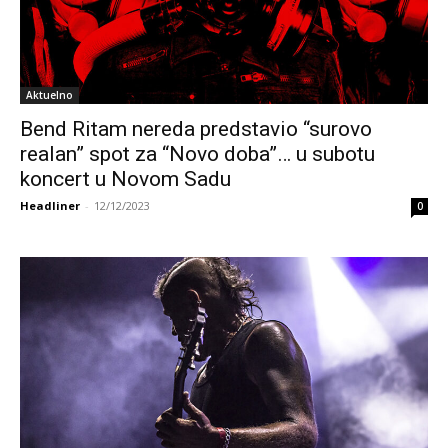
Aktuelno
Bend Ritam nereda predstavio “surovo
realan” spot za “Novo doba”… u subotu
koncert u Novom Sadu
Headliner
-
12/12/2023
0