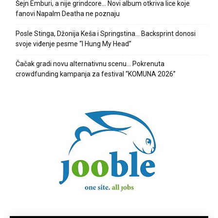
Šejn Emburi, a nije grindcore… Novi album otkriva lice koje
fanovi Napalm Deatha ne poznaju
Posle Stinga, Džonija Keša i Springstina… Backsprint donosi
svoje viđenje pesme “I Hung My Head”
Čačak gradi novu alternativnu scenu… Pokrenuta
crowdfunding kampanja za festival “KOMUNA 2026”