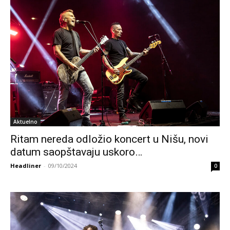
Aktuelno
Ritam nereda odložio koncert u Nišu, novi
datum saopštavaju uskoro…
Headliner
-
09/10/2024
0