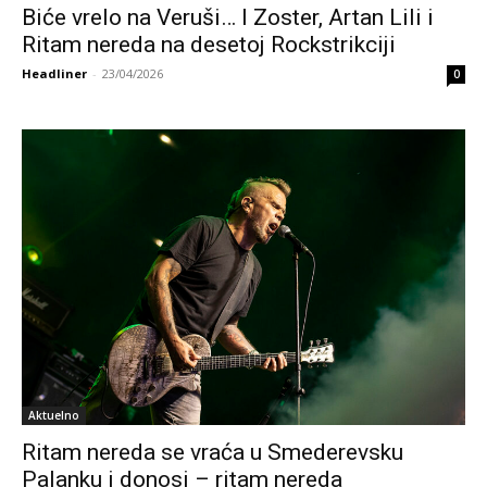
Biće vrelo na Veruši… I Zoster, Artan Lili i
Ritam nereda na desetoj Rockstrikciji
Headliner
-
23/04/2026
0
Aktuelno
Ritam nereda se vraća u Smederevsku
Palanku i donosi – ritam nereda