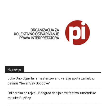
Najnovije
Joko Ono objavila remasterizovanu verziju spota za kultnu
pesmu “Never Say Goodbye”
Od baroka do rejva… Beograd dobija novi festival umetničke
muzike BupBap