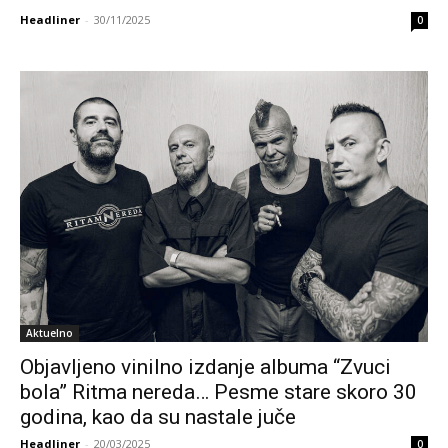
Headliner
-
30/11/2025
0
Aktuelno
Objavljeno vinilno izdanje albuma “Zvuci
bola” Ritma nereda… Pesme stare skoro 30
godina, kao da su nastale juče
Headliner
-
20/03/2025
0