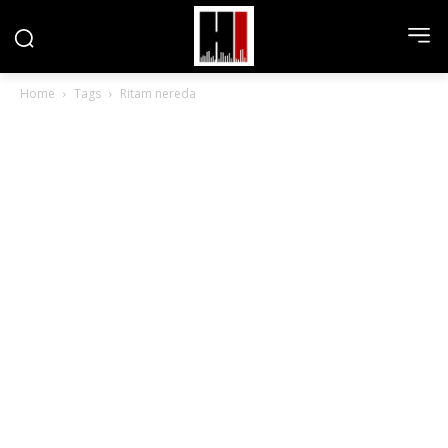
Home
Tags
Ritam nereda