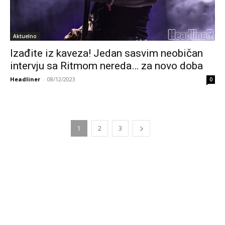
Aktuelno
Izađite iz kaveza! Jedan sasvim neobičan
intervju sa Ritmom nereda… za novo doba
Headliner
-
08/12/2023
0
1
2
3