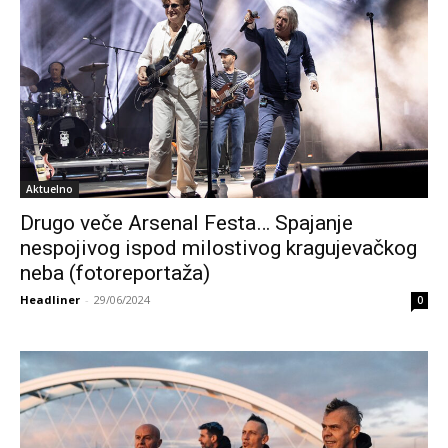
Aktuelno
Drugo veče Arsenal Festa… Spajanje
nespojivog ispod milostivog kragujevačkog
neba (fotoreportaža)
Headliner
-
29/06/2024
0