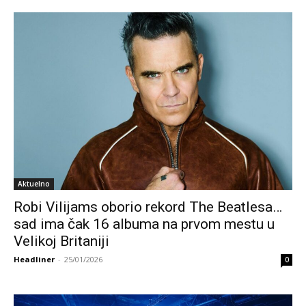
Aktuelno
Robi Vilijams oborio rekord The Beatlesa…
sad ima čak 16 albuma na prvom mestu u
Velikoj Britaniji
Headliner
-
25/01/2026
0