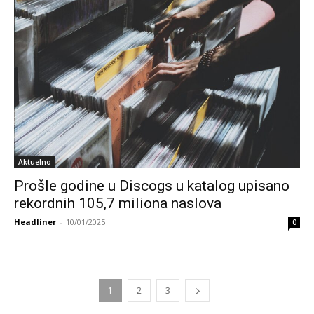
Aktuelno
Prošle godine u Discogs u katalog upisano
rekordnih 105,7 miliona naslova
Headliner
-
10/01/2025
0
1
2
3