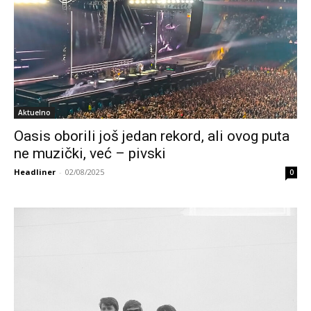
Aktuelno
Oasis oborili još jedan rekord, ali ovog puta
ne muzički, već – pivski
Headliner
-
02/08/2025
0