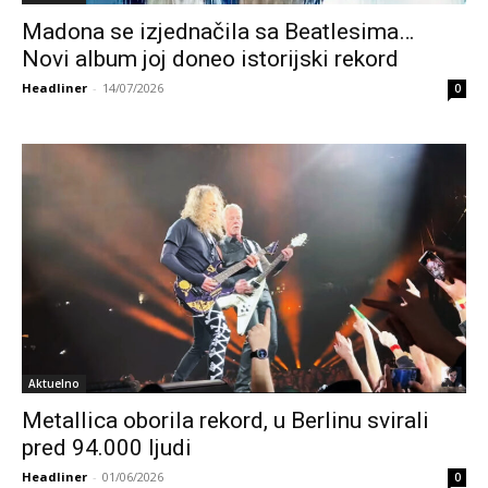
Madona se izjednačila sa Beatlesima…
Novi album joj doneo istorijski rekord
Headliner
-
14/07/2026
0
Aktuelno
Metallica oborila rekord, u Berlinu svirali
pred 94.000 ljudi
Headliner
-
01/06/2026
0