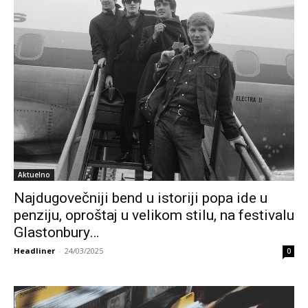
Aktuelno
Najdugovečniji bend u istoriji popa ide u
penziju, oproštaj u velikom stilu, na festivalu
Glastonbury…
Headliner
-
24/03/2025
0