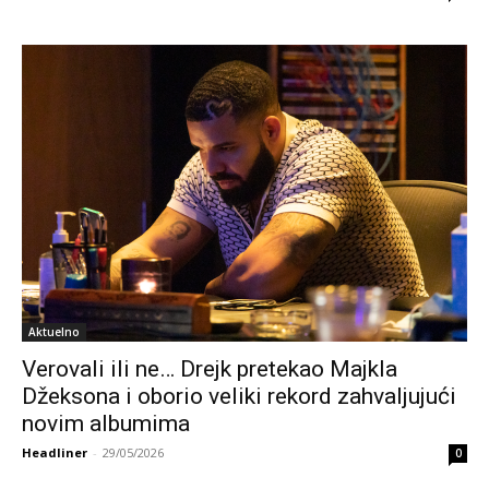
Aktuelno
Verovali ili ne… Drejk pretekao Majkla
Džeksona i oborio veliki rekord zahvaljujući
novim albumima
Headliner
-
29/05/2026
0