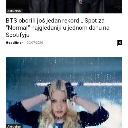
Aktuelno
BTS oborili još jedan rekord… Spot za
“Normal” najgledaniji u jednom danu na
Spotifyju
Headliner
-
20/07/2026
0
Aktuelno