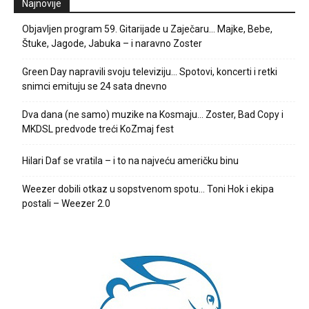
Najnovije
Objavljen program 59. Gitarijade u Zaječaru… Majke, Bebe,
Štuke, Jagode, Jabuka – i naravno Zoster
Green Day napravili svoju televiziju… Spotovi, koncerti i retki
snimci emituju se 24 sata dnevno
Dva dana (ne samo) muzike na Kosmaju… Zoster, Bad Copy i
MKDSL predvode treći KoZmaj fest
Hilari Daf se vratila – i to na najveću američku binu
Weezer dobili otkaz u sopstvenom spotu… Toni Hok i ekipa
postali – Weezer 2.0