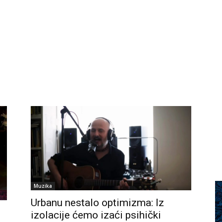
Muzika
Urbanu nestalo optimizma: Iz
izolacije ćemo izaći psihički