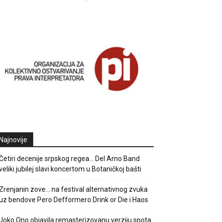
Najnovije
Četiri decenije srpskog regea… Del Arno Band
veliki jubilej slavi koncertom u Botaničkoj bašti
Zrenjanin zove… na festival alternativnog zvuka
uz bendove Pero Defformero Drink or Die i Haos
Joko Ono objavila remasterizovanu verziju spota