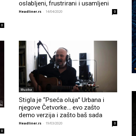
oslabljeni, frustrirani i usamljeni
Headliner.rs
-
14/04/2020
0
0
Muzika
Stigla je “Pseća oluja” Urbana i
njegove Četvorke… evo zašto
demo verzija i zašto baš sada
Headliner.rs
-
19/03/2020
0
0