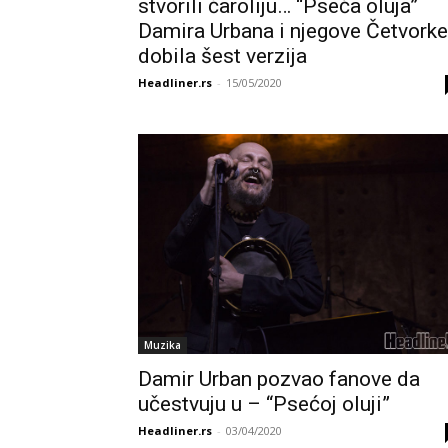
stvorili čaroliju… “Pseća oluja”
Damira Urbana i njegove Četvorke
dobila šest verzija
Headliner.rs
-
15/05/2020
Muzika
Damir Urban pozvao fanove da
učestvuju u – “Psećoj oluji”
Headliner.rs
-
03/04/2020