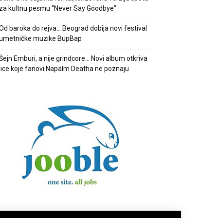
za kultnu pesmu “Never Say Goodbye”
Od baroka do rejva… Beograd dobija novi festival
umetničke muzike BupBap
Šejn Emburi, a nije grindcore… Novi album otkriva
lice koje fanovi Napalm Deatha ne poznaju