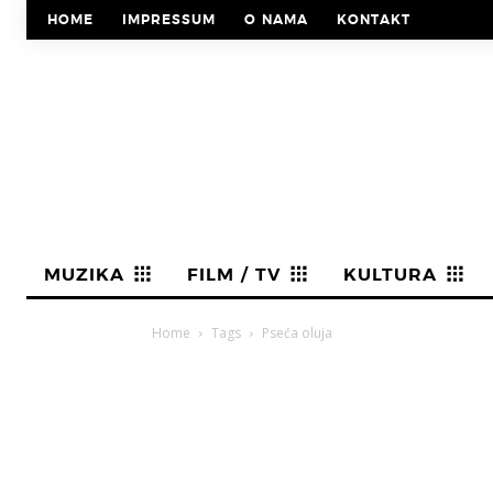
HOME
IMPRESSUM
O NAMA
KONTAKT
MUZIKA
FILM / TV
KULTURA
Home
Tags
Pseća oluja