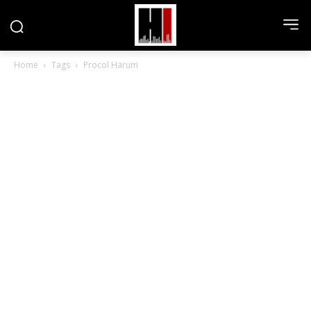
Home
Tags
Procol Harum