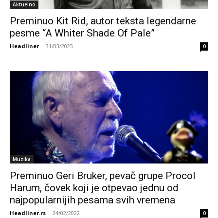
Aktuelno
Preminuo Kit Rid, autor teksta legendarne
pesme “A Whiter Shade Of Pale”
Headliner
-
31/03/2023
0
Muzika
Preminuo Geri Bruker, pevač grupe Procol
Harum, čovek koji je otpevao jednu od
najpopularnijih pesama svih vremena
Headliner.rs
-
24/02/2022
0