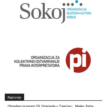
Najnovije
Objavljen program 59. Gitarijade u Zaječaru… Majke, Bebe,