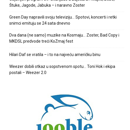
Štuke, Jagode, Jabuka – i naravno Zoster
Green Day napravili svoju televiziju… Spotovi, koncerti i retki
snimci emituju se 24 sata dnevno
Dva dana (ne samo) muzike na Kosmaju… Zoster, Bad Copy i
MKDSL predvode treći KoZmaj fest
Hilari Daf se vratila – i to na najveću američku binu
Weezer dobili otkaz u sopstvenom spotu… Toni Hok i ekipa
postali – Weezer 2.0