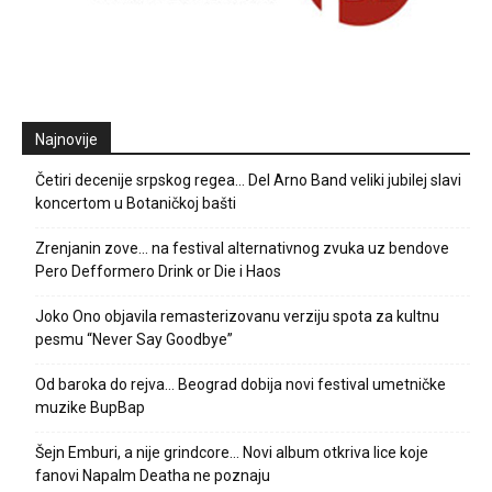
Najnovije
Četiri decenije srpskog regea… Del Arno Band veliki jubilej slavi
koncertom u Botaničkoj bašti
Zrenjanin zove… na festival alternativnog zvuka uz bendove
Pero Defformero Drink or Die i Haos
Joko Ono objavila remasterizovanu verziju spota za kultnu
pesmu “Never Say Goodbye”
Od baroka do rejva… Beograd dobija novi festival umetničke
muzike BupBap
Šejn Emburi, a nije grindcore… Novi album otkriva lice koje
fanovi Napalm Deatha ne poznaju