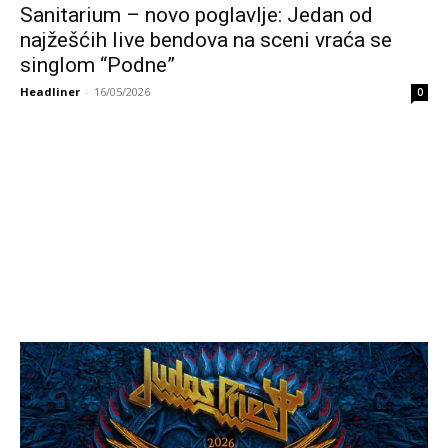
Sanitarium – novo poglavlje: Jedan od
najžešćih live bendova na sceni vraća se
singlom “Podne”
Headliner
-
16/05/2026
0