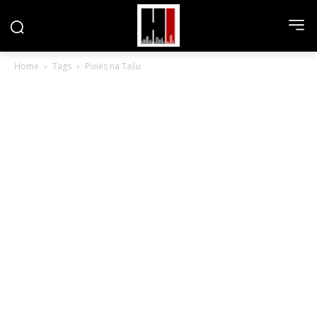
Home
Tags
Pixies na Tašu