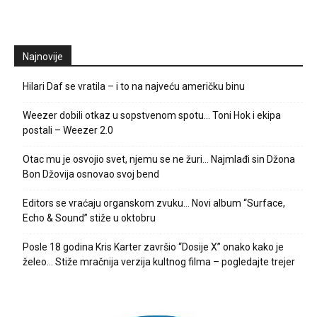
Najnovije
Hilari Daf se vratila – i to na najveću američku binu
Weezer dobili otkaz u sopstvenom spotu… Toni Hok i ekipa
postali – Weezer 2.0
Otac mu je osvojio svet, njemu se ne žuri… Najmlađi sin Džona
Bon Džovija osnovao svoj bend
Editors se vraćaju organskom zvuku… Novi album “Surface,
Echo & Sound” stiže u oktobru
Posle 18 godina Kris Karter završio “Dosije X” onako kako je
želeo… Stiže mračnija verzija kultnog filma – pogledajte trejer