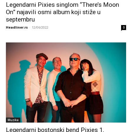
Legendarni Pixies singlom “There’s Moon
On” najavili osmi album koji stiže u
septembru
Headliner.rs
-
12/06/2022
0
Muzika
Legendarni bostonski bend Pixies 1.