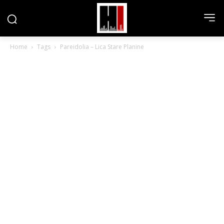
Home
Tags
Pareidolia – Lica Stare Planine