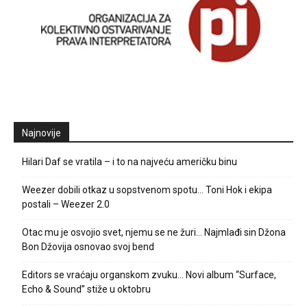
Najnovije
Hilari Daf se vratila – i to na najveću američku binu
Weezer dobili otkaz u sopstvenom spotu… Toni Hok i ekipa
postali – Weezer 2.0
Otac mu je osvojio svet, njemu se ne žuri… Najmlađi sin Džona
Bon Džovija osnovao svoj bend
Editors se vraćaju organskom zvuku… Novi album “Surface,
Echo & Sound” stiže u oktobru