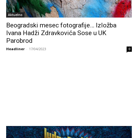
Aktuelno
Beogradski mesec fotografije… Izložba
Ivana Hadži Zdravkovića Sose u UK
Parobrod
Headliner
-
17/04/2023
0