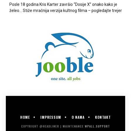
Posle 18 godina Kris Karter završio “Dosije X” onako kako je
želeo… Stiže mračnija verzija kultnog filma – pogledajte trejer
HOME
IMPRESSUM
O NAMA
KONTAKT
COPYRIGHT @HEADLINER | MAINTENANCE
WPALL.SUPPORT