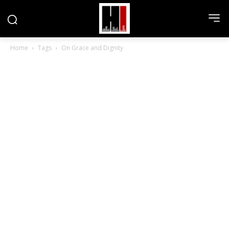
Home
Tags
On Grace and Dignity