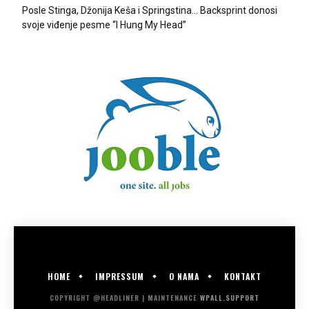
Posle Stinga, Džonija Keša i Springstina… Backsprint donosi
svoje viđenje pesme “I Hung My Head”
HOME
IMPRESSUM
O NAMA
KONTAKT
COPYRIGHT @HEADLINER | MAINTENANCE
WPALL.SUPPORT