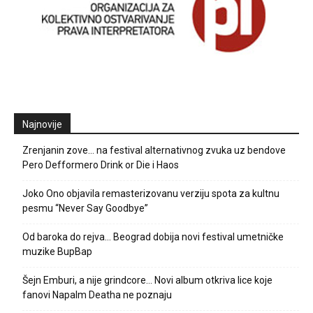
Najnovije
Zrenjanin zove… na festival alternativnog zvuka uz bendove
Pero Defformero Drink or Die i Haos
Joko Ono objavila remasterizovanu verziju spota za kultnu
pesmu “Never Say Goodbye”
Od baroka do rejva… Beograd dobija novi festival umetničke
muzike BupBap
Šejn Emburi, a nije grindcore… Novi album otkriva lice koje
fanovi Napalm Deatha ne poznaju