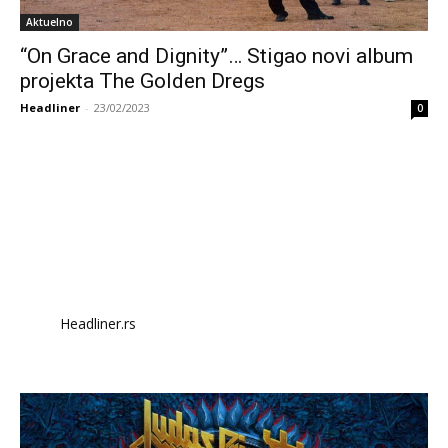
Aktuelno
“On Grace and Dignity”… Stigao novi album
projekta The Golden Dregs
Headliner
-
23/02/2023
0
Headliner.rs