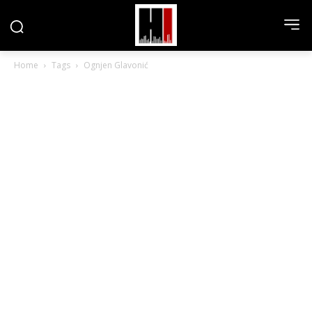
Home
Tags
Ognjen Glavonić