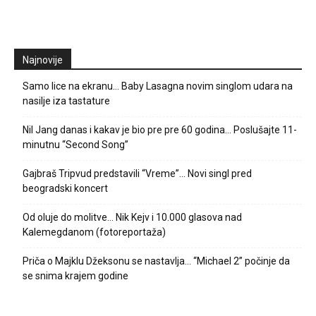
Najnovije
Samo lice na ekranu… Baby Lasagna novim singlom udara na
nasilje iza tastature
Nil Jang danas i kakav je bio pre pre 60 godina… Poslušajte 11-
minutnu “Second Song”
Gajbraš Tripvud predstavili “Vreme”… Novi singl pred
beogradski koncert
Od oluje do molitve… Nik Kejv i 10.000 glasova nad
Kalemegdanom (fotoreportaža)
Priča o Majklu Džeksonu se nastavlja… “Michael 2” počinje da
se snima krajem godine