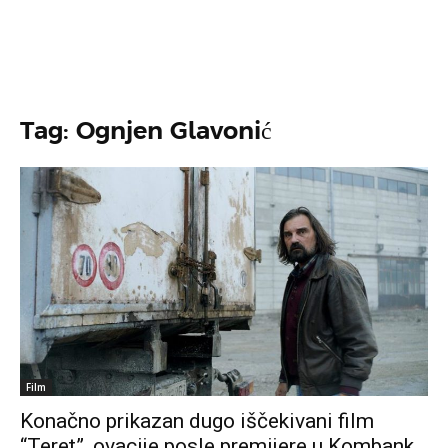
Tag: Ognjen Glavonić
Film
Konačno prikazan dugo iščekivani film
“Teret”, ovacije posle premijere u Kombank