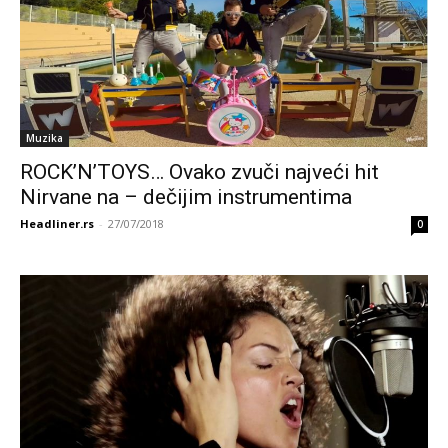
Muzika
ROCK’N’TOYS… Ovako zvuči najveći hit
Nirvane na – dečijim instrumentima
Headliner.rs
-
27/07/2018
0