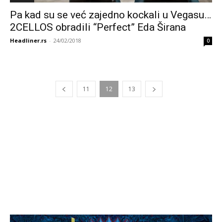
Pa kad su se već zajedno kockali u Vegasu…
2CELLOS obradili “Perfect” Eda Širana
Headliner.rs
-
24/02/2018
0
11
12
13