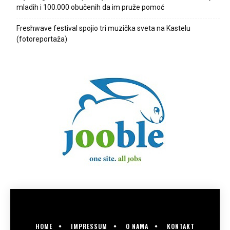
mladih i 100.000 obučenih da im pruže pomoć
Freshwave festival spojio tri muzička sveta na Kastelu
(fotoreportaža)
HOME
IMPRESSUM
O NAMA
KONTAKT