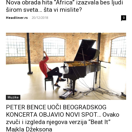
Nova obrada hita “Africa” izazvala bes ljudi
širom sveta… šta vi mislite?
Headliner.rs
-
20/12/2018
0
Muzika
PETER BENCE UOČI BEOGRADSKOG
KONCERTA OBJAVIO NOVI SPOT… Ovako
zvuči i izgleda njegova verzija “Beat It”
Majkla Džeksona