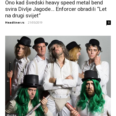
Ono kad švedski heavy speed metal bend
svira Divlje Jagode… Enforcer obradili “Let
na drugi svijet”
Headliner.rs
-
21/05/2019
0
Muzika