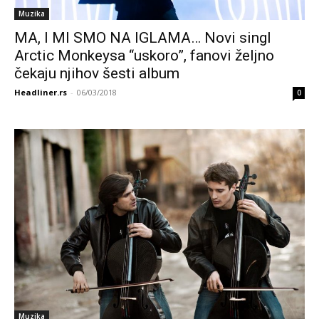
Muzika
MA, I MI SMO NA IGLAMA… Novi singl
Arctic Monkeysa “uskoro”, fanovi željno
čekaju njihov šesti album
Headliner.rs
-
06/03/2018
0
Muzika