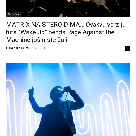
Muzika
MATRIX NA STEROIDIMA… Ovakvu verziju
hita “Wake Up” benda Rage Against the
Machine još niste čuli
Headliner.rs
-
02/06/2018
0