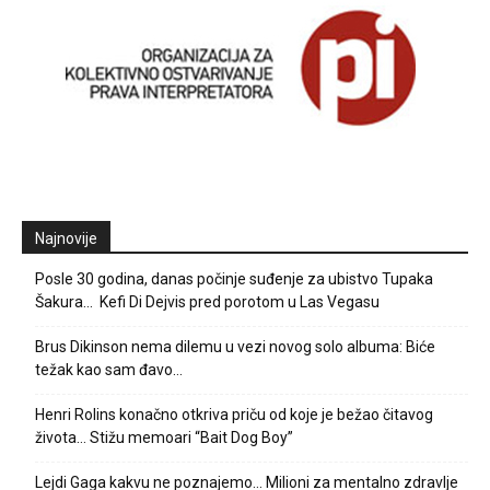
Najnovije
Posle 30 godina, danas počinje suđenje za ubistvo Tupaka
Šakura… Kefi Di Dejvis pred porotom u Las Vegasu
Brus Dikinson nema dilemu u vezi novog solo albuma: Biće
težak kao sam đavo…
Henri Rolins konačno otkriva priču od koje je bežao čitavog
života… Stižu memoari “Bait Dog Boy”
Lejdi Gaga kakvu ne poznajemo… Milioni za mentalno zdravlje