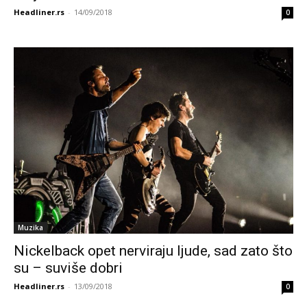
Headliner.rs
-
14/09/2018
0
Muzika
Nickelback opet nerviraju ljude, sad zato što
su – suviše dobri
Headliner.rs
-
13/09/2018
0