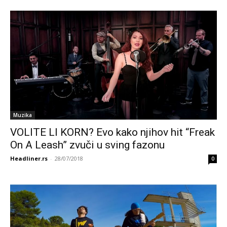
Muzika
VOLITE LI KORN? Evo kako njihov hit “Freak
On A Leash” zvuči u sving fazonu
Headliner.rs
-
28/07/2018
0