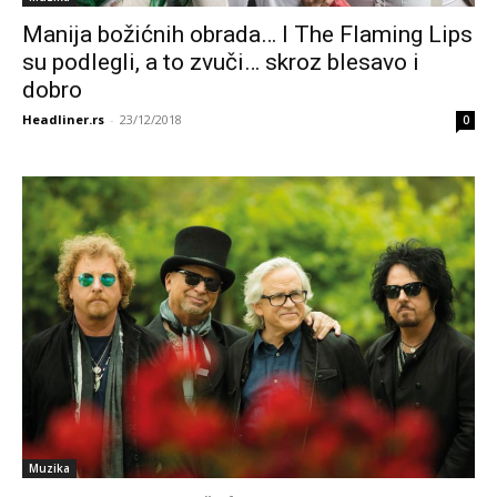
Manija božićnih obrada… I The Flaming Lips
su podlegli, a to zvuči… skroz blesavo i
dobro
Headliner.rs
-
23/12/2018
0
Muzika