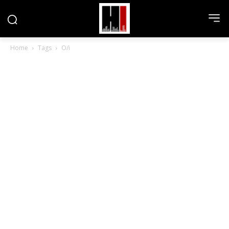
Home
Tags
O/i