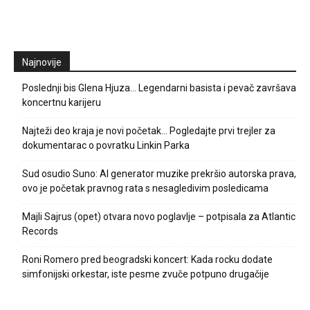
Najnovije
Poslednji bis Glena Hjuza… Legendarni basista i pevač završava
koncertnu karijeru
Najteži deo kraja je novi početak… Pogledajte prvi trejler za
dokumentarac o povratku Linkin Parka
Sud osudio Suno: AI generator muzike prekršio autorska prava,
ovo je početak pravnog rata s nesagledivim posledicama
Majli Sajrus (opet) otvara novo poglavlje – potpisala za Atlantic
Records
Roni Romero pred beogradski koncert: Kada rocku dodate
simfonijski orkestar, iste pesme zvuče potpuno drugačije