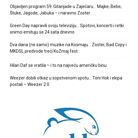
Objavljen program 59. Gitarijade u Zaječaru… Majke, Bebe,
Štuke, Jagode, Jabuka – i naravno Zoster
Green Day napravili svoju televiziju… Spotovi, koncerti i retki
snimci emituju se 24 sata dnevno
Dva dana (ne samo) muzike na Kosmaju… Zoster, Bad Copy i
MKDSL predvode treći KoZmaj fest
Hilari Daf se vratila – i to na najveću američku binu
Weezer dobili otkaz u sopstvenom spotu… Toni Hok i ekipa
postali – Weezer 2.0