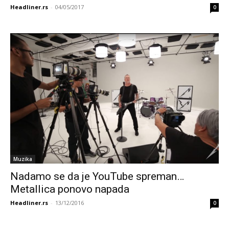
Headliner.rs
-
04/05/2017
0
Muzika
Nadamo se da je YouTube spreman…
Metallica ponovo napada
Headliner.rs
-
13/12/2016
0