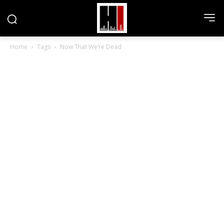
Home
Tags
Now That We’re Dead