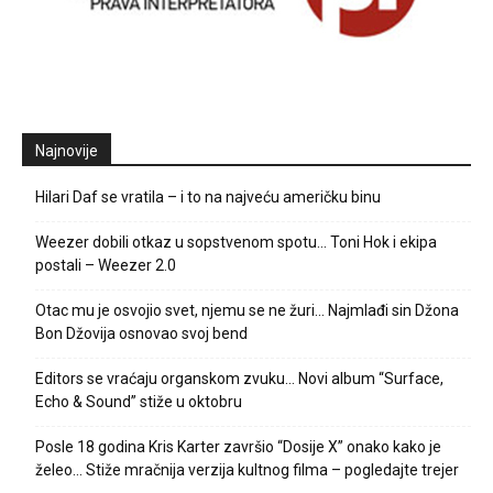
Najnovije
Hilari Daf se vratila – i to na najveću američku binu
Weezer dobili otkaz u sopstvenom spotu… Toni Hok i ekipa
postali – Weezer 2.0
Otac mu je osvojio svet, njemu se ne žuri… Najmlađi sin Džona
Bon Džovija osnovao svoj bend
Editors se vraćaju organskom zvuku… Novi album “Surface,
Echo & Sound” stiže u oktobru
Posle 18 godina Kris Karter završio “Dosije X” onako kako je
želeo… Stiže mračnija verzija kultnog filma – pogledajte trejer