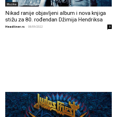
Muzika
Nikad ranije objavljeni album i nova knjiga
stižu za 80. rođendan Džimija Hendriksa
Headliner.rs
-
08/09/2022
0