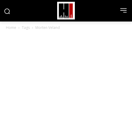
Home
Tags
Morten Veland