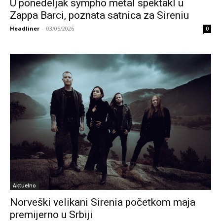
U ponedeljak sympho metal spektakl u
Zappa Barci, poznata satnica za Sireniu
Headliner
-
03/05/2026
0
Aktuelno
Norveški velikani Sirenia početkom maja
premijerno u Srbiji