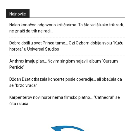
Najnovije
Nolan konačno odgovorio kritičarima: To što vidiš kako trik radi,
ne znači da trik ne radi…
Dobro došli u svet Princa tame… Ozi Ozborn dobija svoju “Kuću
horora” u Universal Studios
Anthrax imaju plan… Novim singlom najavili album “Cursum
Perficio”
Džoan Džet otkazala koncerte posle operacije… ali obećala da
se “brzo vraća”
Karpenterov novi horor nema filmsko platno… “Cathedral” se
čita i sluša