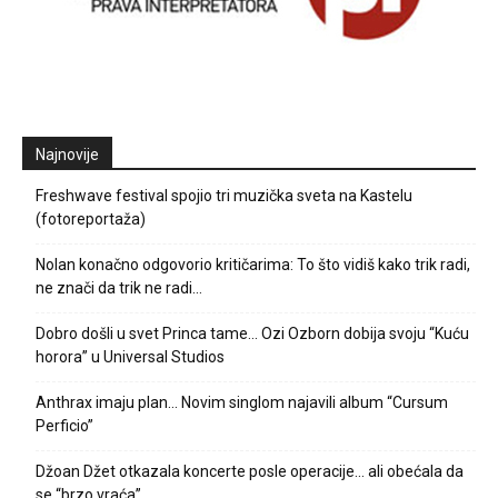
Najnovije
Freshwave festival spojio tri muzička sveta na Kastelu
(fotoreportaža)
Nolan konačno odgovorio kritičarima: To što vidiš kako trik radi,
ne znači da trik ne radi…
Dobro došli u svet Princa tame… Ozi Ozborn dobija svoju “Kuću
horora” u Universal Studios
Anthrax imaju plan… Novim singlom najavili album “Cursum
Perficio”
Džoan Džet otkazala koncerte posle operacije… ali obećala da
se “brzo vraća”