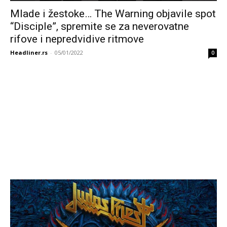
Mlade i žestoke… The Warning objavile spot
“Disciple”, spremite se za neverovatne
rifove i nepredvidive ritmove
Headliner.rs
-
05/01/2022
0