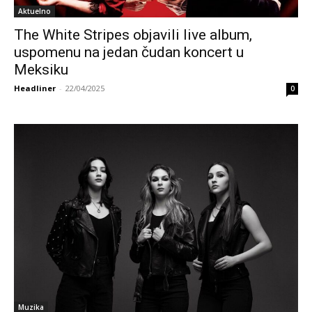
Aktuelno
The White Stripes objavili live album,
uspomenu na jedan čudan koncert u
Meksiku
Headliner
-
22/04/2025
0
Muzika