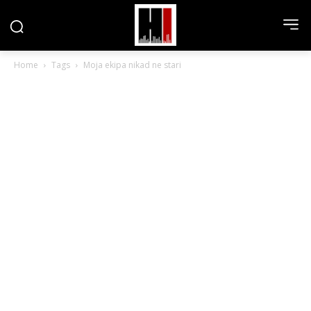
Home
Tags
Moja ekipa nikad ne stari