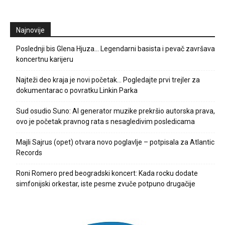
Najnovije
Poslednji bis Glena Hjuza… Legendarni basista i pevač završava
koncertnu karijeru
Najteži deo kraja je novi početak… Pogledajte prvi trejler za
dokumentarac o povratku Linkin Parka
Sud osudio Suno: AI generator muzike prekršio autorska prava,
ovo je početak pravnog rata s nesagledivim posledicama
Majli Sajrus (opet) otvara novo poglavlje – potpisala za Atlantic
Records
Roni Romero pred beogradski koncert: Kada rocku dodate
simfonijski orkestar, iste pesme zvuče potpuno drugačije