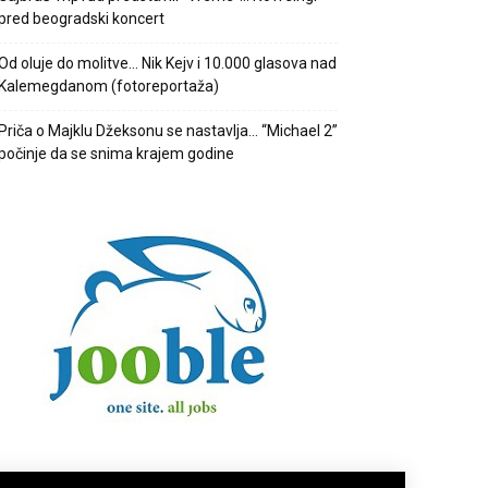
pred beogradski koncert
Od oluje do molitve… Nik Kejv i 10.000 glasova nad
Kalemegdanom (fotoreportaža)
Priča o Majklu Džeksonu se nastavlja… “Michael 2”
počinje da se snima krajem godine