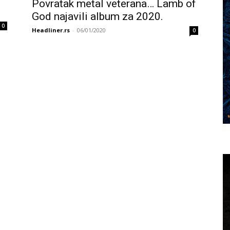
Povratak metal veterana… Lamb of
God najavili album za 2020.
0
Headliner.rs
-
06/01/2020
0