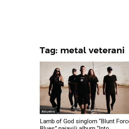
Tag: metal veterani
Aktuelno
Lamb of God singlom “Blunt Forc
Blues” najavili album “Into