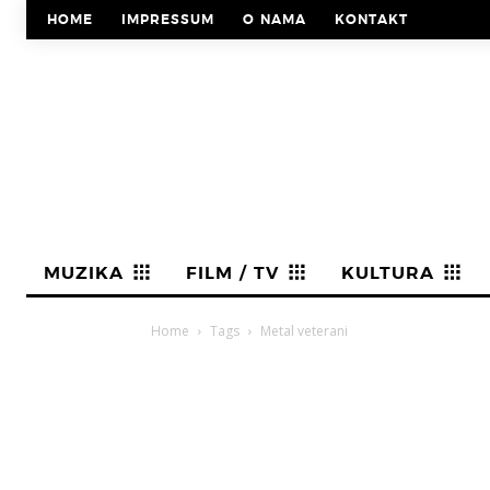
HOME
IMPRESSUM
O NAMA
KONTAKT
MUZIKA
FILM / TV
KULTURA
Home
Tags
Metal veterani