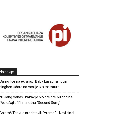
Najnovije
Samo lice na ekranu… Baby Lasagna novim
singlom udara na nasilje iza tastature
Nil Jang danas i kakav je bio pre pre 60 godina…
Poslušajte 11-minutnu “Second Song”
Gajbraš Tripvud predstavili “Vreme”… Novi singl