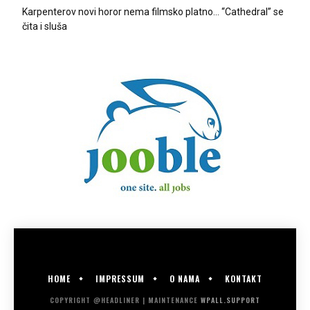
Karpenterov novi horor nema filmsko platno… “Cathedral” se
čita i sluša
HOME
IMPRESSUM
O NAMA
KONTAKT
COPYRIGHT @HEADLINER | MAINTENANCE
WPALL.SUPPORT