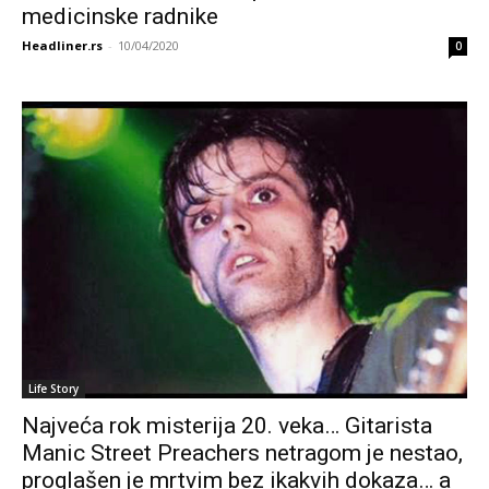
medicinske radnike
Headliner.rs
-
10/04/2020
0
Life Story
Najveća rok misterija 20. veka… Gitarista
Manic Street Preachers netragom je nestao,
proglašen je mrtvim bez ikakvih dokaza… a