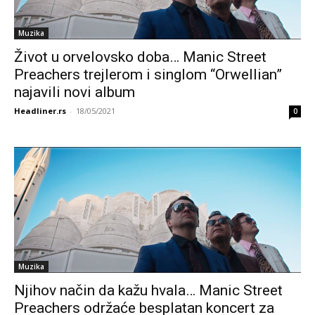
Muzika
Život u orvelovsko doba… Manic Street
Preachers trejlerom i singlom “Orwellian”
najavili novi album
Headliner.rs
-
18/05/2021
0
Muzika
Njihov način da kažu hvala… Manic Street
Preachers održaće besplatan koncert za