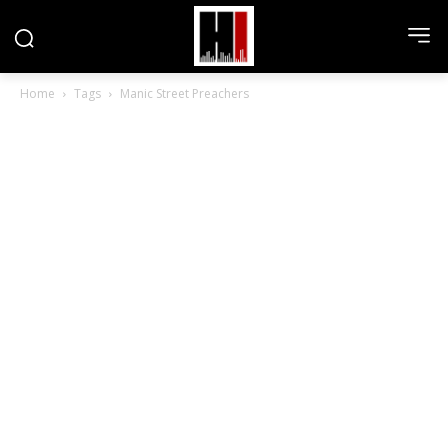
Home
Tags
Manic Street Preachers