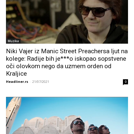
Muzika
Niki Vajer iz Manic Street Preachersa ljut na
kolege: Radije bih je***o iskopao sopstvene
oči olovkom nego da uzmem orden od
Kraljice
Headliner.rs
-
21/07/2021
0