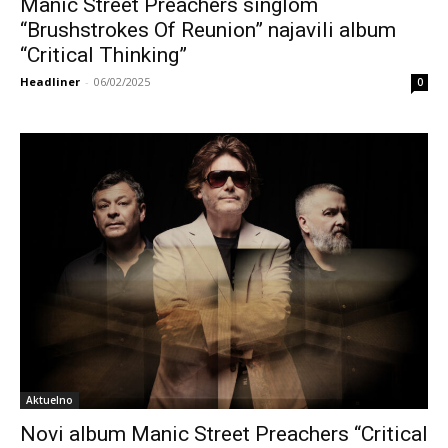
Manic Street Preachers singlom
“Brushstrokes Of Reunion” najavili album
“Critical Thinking”
Headliner
-
06/02/2025
0
Aktuelno
Novi album Manic Street Preachers “Critical