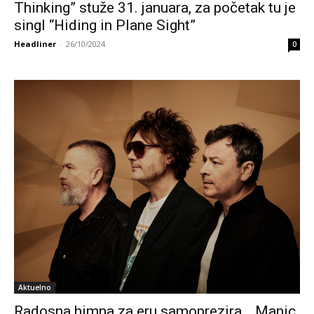
Thinking” stuže 31. januara, za početak tu je
singl “Hiding in Plane Sight”
Headliner
-
26/10/2024
0
Aktuelno
Radosna himna za eru samoprezira… Manic