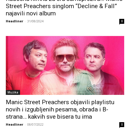
Street Preachers singlom “Decline & Fall”
najavili novi album
Headliner
-
31/08/2024
0
Muzika
Manic Street Preachers objavili playlistu
novih i izgubljenih pesama, obrada i B-
strana… kakvih sve bisera tu ima
Headliner
-
08/07/2022
0