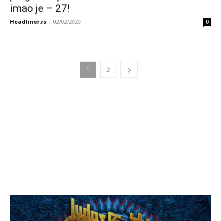
imao je – 27!
Headliner.rs
-
02/02/2020
0
1
2