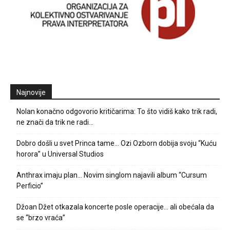
Najnovije
Nolan konačno odgovorio kritičarima: To što vidiš kako trik radi,
ne znači da trik ne radi…
Dobro došli u svet Princa tame… Ozi Ozborn dobija svoju “Kuću
horora” u Universal Studios
Anthrax imaju plan… Novim singlom najavili album “Cursum
Perficio”
Džoan Džet otkazala koncerte posle operacije… ali obećala da
se “brzo vraća”