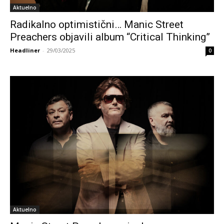
Aktuelno
Radikalno optimistični… Manic Street
Preachers objavili album “Critical Thinking”
Headliner
-
29/03/2025
0
Aktuelno