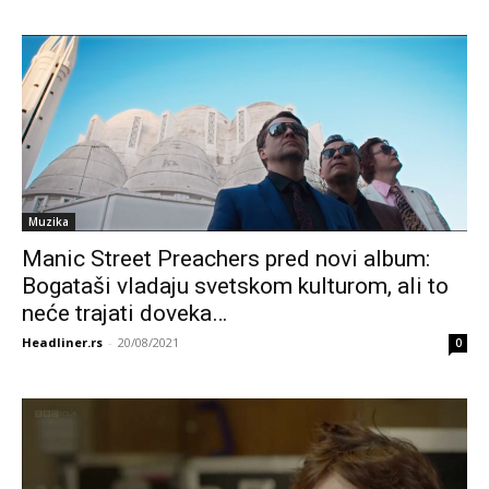
Muzika
Manic Street Preachers pred novi album:
Bogataši vladaju svetskom kulturom, ali to
neće trajati doveka…
Headliner.rs
-
20/08/2021
0