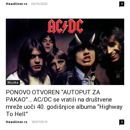
Headliner.rs
-
06/10/2020
0
Muzika
PONOVO OTVOREN “AUTOPUT ZA
PAKAO”… AC/DC se vratili na društvene
mreže uoči 40. godišnjice albuma “Highway
To Hell”
Headliner.rs
-
18/07/2019
0