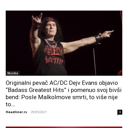
Muzika
Originalni pevač AC/DC Dejv Evans objavio
“Badass Greatest Hits” i pomenuo svoj bivši
bend: Posle Malkolmove smrti, to više nije
to…
Headliner.rs
-
29/05/2021
0