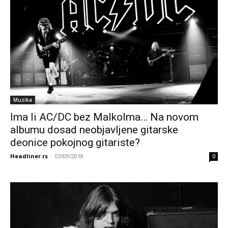
Muzika
Ima li AC/DC bez Malkolma… Na novom
albumu dosad neobjavljene gitarske
deonice pokojnog gitariste?
Headliner.rs
-
03/09/2018
0