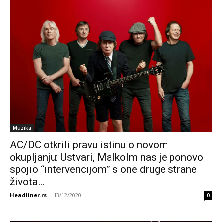
Muzika
AC/DC otkrili pravu istinu o novom
okupljanju: Ustvari, Malkolm nas je ponovo
spojio “intervencijom” s one druge strane
života…
Headliner.rs
-
13/12/2020
0