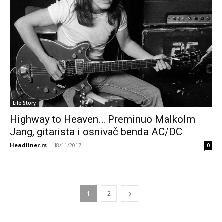
Life Story
Highway to Heaven… Preminuo Malkolm
Jang, gitarista i osnivač benda AC/DC
Headliner.rs
-
18/11/2017
0
1
2