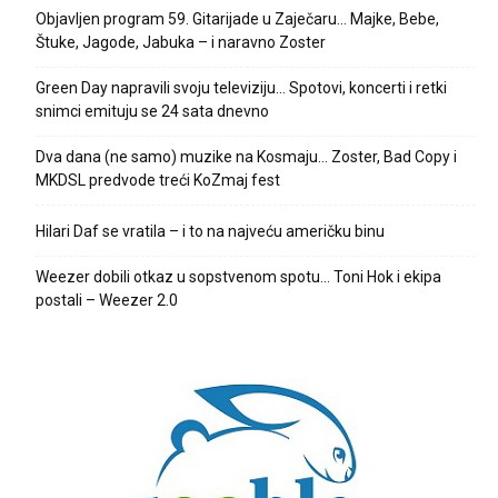
Objavljen program 59. Gitarijade u Zaječaru… Majke, Bebe,
Štuke, Jagode, Jabuka – i naravno Zoster
Green Day napravili svoju televiziju… Spotovi, koncerti i retki
snimci emituju se 24 sata dnevno
Dva dana (ne samo) muzike na Kosmaju… Zoster, Bad Copy i
MKDSL predvode treći KoZmaj fest
Hilari Daf se vratila – i to na najveću američku binu
Weezer dobili otkaz u sopstvenom spotu… Toni Hok i ekipa
postali – Weezer 2.0