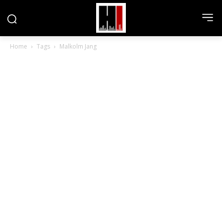
Home
Tags
Malkolm Jang