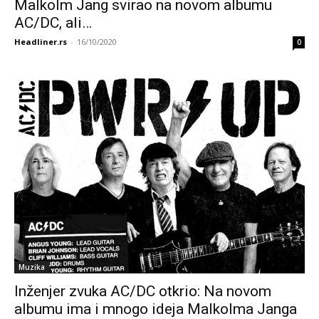
Malkolm Jang svirao na novom albumu
AC/DC, ali…
Headliner.rs
-
16/10/2020
0
Muzika
Inženjer zvuka AC/DC otkrio: Na novom
albumu ima i mnogo ideja Malkolma Janga