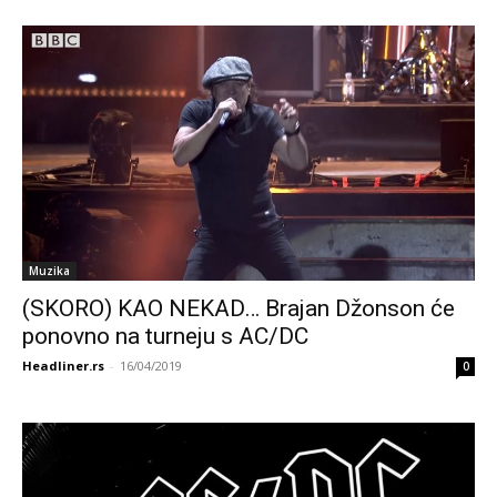
Muzika
(SKORO) KAO NEKAD… Brajan Džonson će
ponovno na turneju s AC/DC
Headliner.rs
-
16/04/2019
0