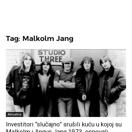
Tag: Malkolm Jang
Aktuelno
Investitori “slučajno” srušili kuću u kojoj su
Malkolm i Angus Jang 1973. osnovali