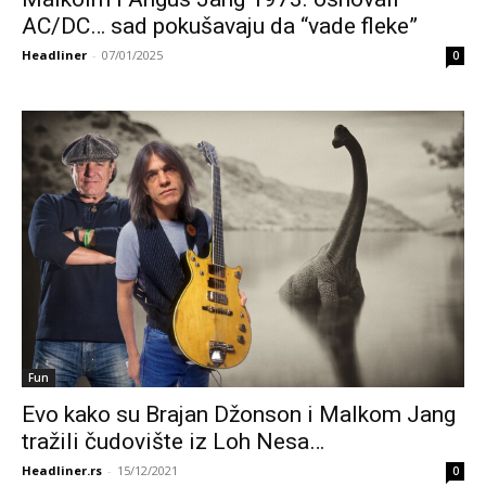
AC/DC… sad pokušavaju da “vade fleke”
Headliner
-
07/01/2025
0
Fun
Evo kako su Brajan Džonson i Malkom Jang
tražili čudovište iz Loh Nesa…
Headliner.rs
-
15/12/2021
0