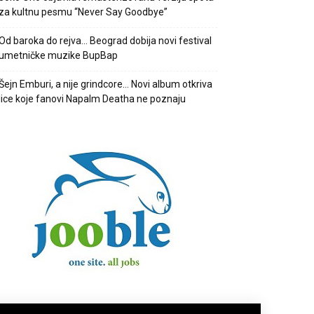
za kultnu pesmu “Never Say Goodbye”
Od baroka do rejva… Beograd dobija novi festival
umetničke muzike BupBap
Šejn Emburi, a nije grindcore… Novi album otkriva
lice koje fanovi Napalm Deatha ne poznaju