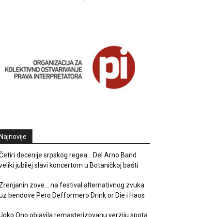
Najnovije
Četiri decenije srpskog regea… Del Arno Band
veliki jubilej slavi koncertom u Botaničkoj bašti
Zrenjanin zove… na festival alternativnog zvuka
uz bendove Pero Defformero Drink or Die i Haos
Joko Ono objavila remasterizovanu verziju spota