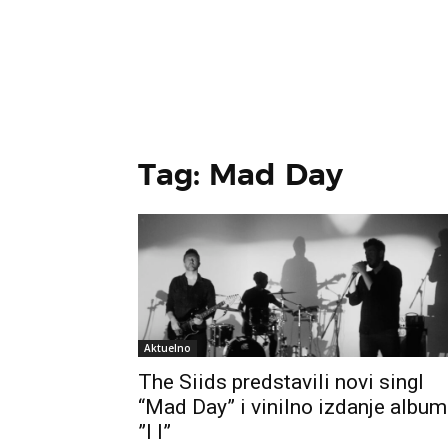
Tag: Mad Day
Aktuelno
The Siids predstavili novi singl
“Mad Day” i vinilno izdanje albu
”I I”