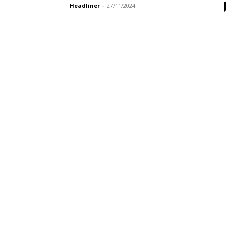
Headliner
-
27/11/2024