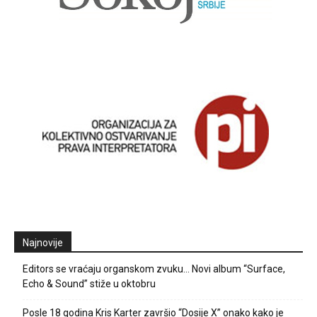
Najnovije
Editors se vraćaju organskom zvuku… Novi album “Surface,
Echo & Sound” stiže u oktobru
Posle 18 godina Kris Karter završio “Dosije X” onako kako je