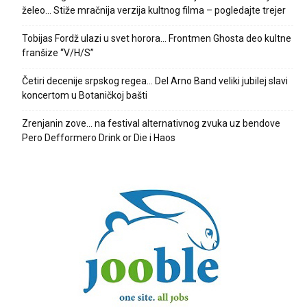
želeo… Stiže mračnija verzija kultnog filma – pogledajte trejer
Tobijas Fordž ulazi u svet horora… Frontmen Ghosta deo kultne
franšize “V/H/S”
Četiri decenije srpskog regea… Del Arno Band veliki jubilej slavi
koncertom u Botaničkoj bašti
Zrenjanin zove… na festival alternativnog zvuka uz bendove
Pero Defformero Drink or Die i Haos