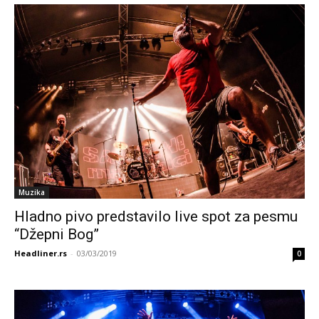
Muzika
Hladno pivo predstavilo live spot za pesmu
“Džepni Bog”
Headliner.rs
-
03/03/2019
0