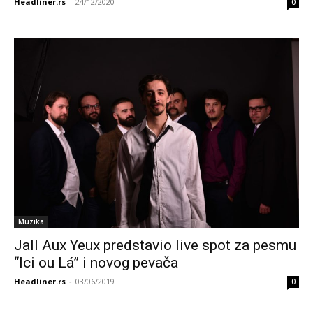
Headliner.rs
-
24/12/2020
0
Muzika
Jall Aux Yeux predstavio live spot za pesmu
“Ici ou Lá” i novog pevača
Headliner.rs
-
03/06/2019
0