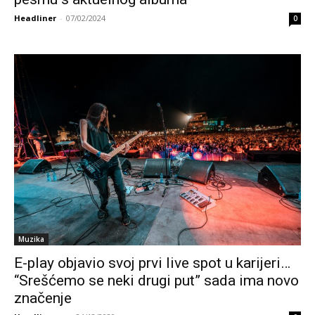
Headliner
-
07/02/2024
0
Muzika
E-play objavio svoj prvi live spot u karijeri…
“Srešćemo se neki drugi put” sada ima novo
značenje