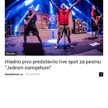
Muzika
Hladno pivo predstavilo live spot za pesmu
“Jednim osmijehom”
Headliner.rs
-
01/12/2018
0