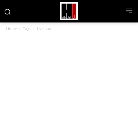
Home
Tags
Live spot