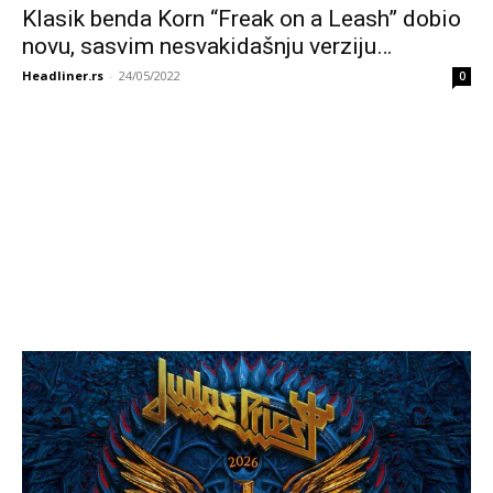
Klasik benda Korn “Freak on a Leash” dobio
novu, sasvim nesvakidašnju verziju…
Headliner.rs
-
24/05/2022
0