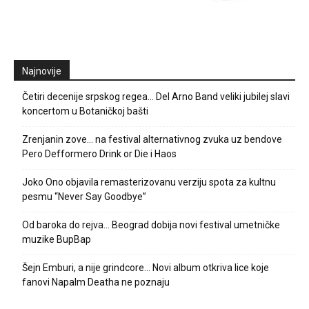
Najnovije
Četiri decenije srpskog regea… Del Arno Band veliki jubilej slavi
koncertom u Botaničkoj bašti
Zrenjanin zove… na festival alternativnog zvuka uz bendove
Pero Defformero Drink or Die i Haos
Joko Ono objavila remasterizovanu verziju spota za kultnu
pesmu “Never Say Goodbye”
Od baroka do rejva… Beograd dobija novi festival umetničke
muzike BupBap
Šejn Emburi, a nije grindcore… Novi album otkriva lice koje
fanovi Napalm Deatha ne poznaju