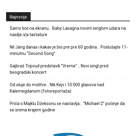
Najnovije
Samo lice na ekranu… Baby Lasagna novim singlom udara na
nasilje iza tastature
Nil Jang danas i kakav je bio pre pre 60 godina… Poslušajte 11-
minutnu “Second Song”
Gajbraš Tripvud predstavili “Vreme”… Novi singl pred
beogradski koncert
Od oluje do molitve… Nik Kejv i 10.000 glasova nad
Kalemegdanom (fotoreportaža)
Priča o Majklu Džeksonu se nastavlja… “Michael 2” počinje da
se snima krajem godine