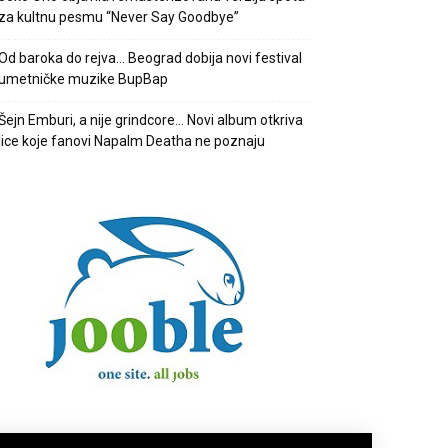
za kultnu pesmu “Never Say Goodbye”
Od baroka do rejva… Beograd dobija novi festival
umetničke muzike BupBap
Šejn Emburi, a nije grindcore… Novi album otkriva
lice koje fanovi Napalm Deatha ne poznaju