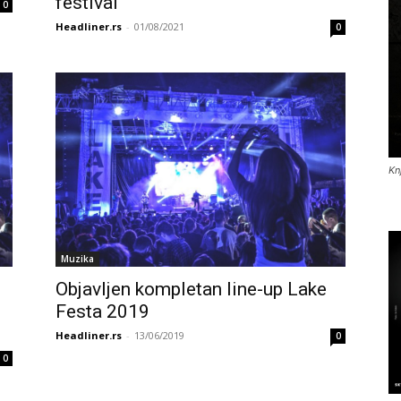
festival
0
Headliner.rs
-
01/08/2021
0
Kn
Muzika
Objavljen kompletan line-up Lake
Festa 2019
Headliner.rs
-
13/06/2019
0
0