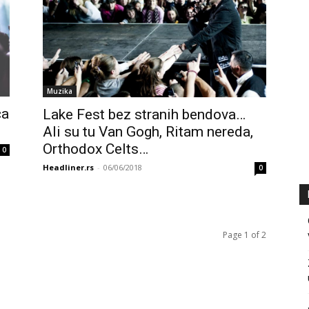
Muzika
ča
Lake Fest bez stranih bendova…
Ali su tu Van Gogh, Ritam nereda,
Orthodox Celts…
0
Headliner.rs
-
06/06/2018
0
Page 1 of 2