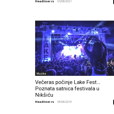
Headliner.rs
-
05/08/2021
Muzika
Večeras počinje Lake Fest…
Poznata satnica festivala u
Nikšiću
Headliner.rs
-
08/08/2019