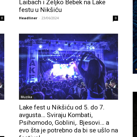
Laibach i Željko Bebek na Lake
festu u Nikšiću
Headliner
-
23/06/2024
0
0
Muzika
Lake fest u Nikšiću od 5. do 7.
avgusta… Sviraju Kombati,
Psihomodo, Goblini,. Bjesovi… a
evo šta je potrebno da bi se ušlo na