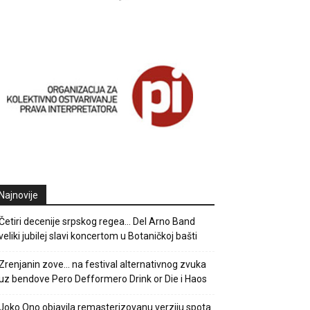
Najnovije
Četiri decenije srpskog regea… Del Arno Band
veliki jubilej slavi koncertom u Botaničkoj bašti
Zrenjanin zove… na festival alternativnog zvuka
uz bendove Pero Defformero Drink or Die i Haos
Joko Ono objavila remasterizovanu verziju spota