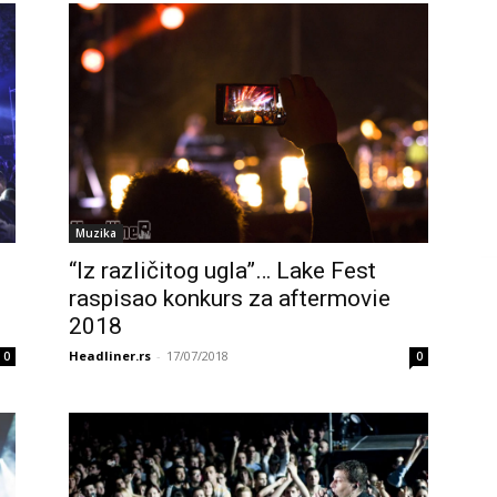
Muzika
“Iz različitog ugla”… Lake Fest
raspisao konkurs za aftermovie
2018
Headliner.rs
-
17/07/2018
0
0