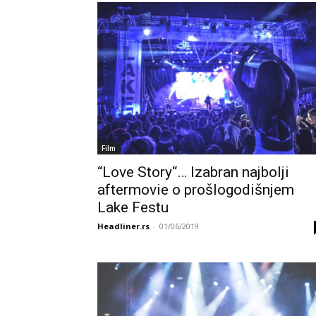
Film
“Love Story“… Izabran najbolji
aftermovie o prošlogodišnjem
Lake Festu
Headliner.rs
-
01/06/2019