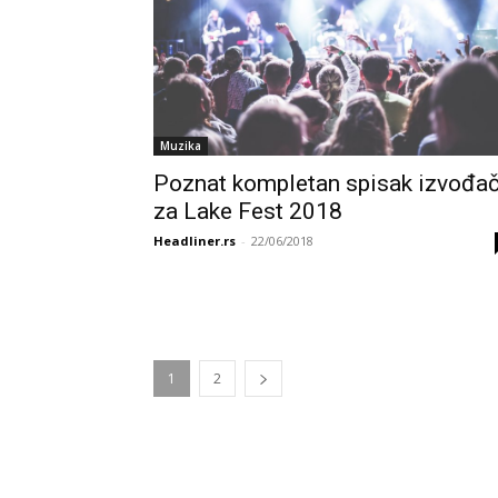
Muzika
Poznat kompletan spisak izvođa
za Lake Fest 2018
Headliner.rs
-
22/06/2018
1
2