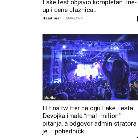
Lake fest objavio kompletan line-
up i cene ulaznica…
Headliner
-
28/06/2024
Muzika
Hit na twitter nalogu Lake Festa…
Devojka imala “mali milion”
pitanja, a odgovor administratora
je – pobednički