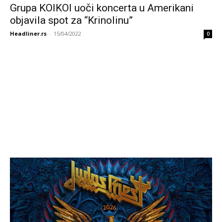
Grupa KOIKOI uoči koncerta u Amerikani
objavila spot za “Krinolinu”
Headliner.rs
-
15/04/2022
0