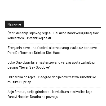
Najnovije
Četiri decenije srpskog regea… Del Arno Band veliki jubilej slavi
koncertom u Botaničkoj bašti
Zrenjanin zove… na festival alternativnog zvuka uz bendove
Pero Defformero Drink or Die i Haos
Joko Ono objavila remasterizovanu verziju spota za kultnu
pesmu “Never Say Goodbye”
Od baroka do rejva… Beograd dobija novi festival umetničke
muzike BupBap
Šejn Emburi, a nije grindcore… Novi album otkriva lice koje
fanovi Napalm Deatha ne poznaju