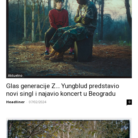
Aktuelno
Glas generacije Z… Yungblud predstavio
novi singl i najavio koncert u Beogradu
Headliner
-
07/02/2024
0