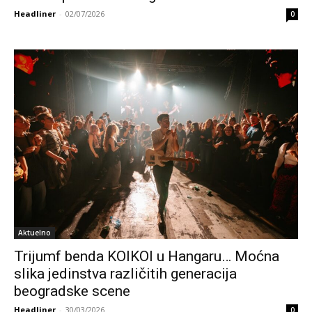
Headliner
-
02/07/2026
0
Aktuelno
Trijumf benda KOIKOI u Hangaru… Moćna
slika jedinstva različitih generacija
beogradske scene
Headliner
-
30/03/2026
0