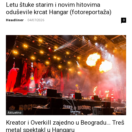
Letu štuke starim i novim hitovima
oduševile krcat Hangar (fotoreportaža)
Headliner
-
04/07/2026
0
Aktuelno
Kreator i Overkill zajedno u Beogradu… Treš
metal spektakl u Hangaru