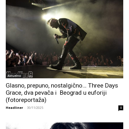
Aktuelno
Glasno, prepuno, nostalgično… Three Days
Grace, dva pevača i Beograd u euforiji
(fotoreportaža)
Headliner
-
30/11/2025
0