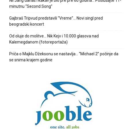
Nil Jang danas i kakav je bio pre pre 60 godina… Poslušajte 11-
minutnu “Second Song”
Gajbraš Tripvud predstavili “Vreme”… Novi singl pred
beogradski koncert
Od oluje do molitve… Nik Kejv i 10.000 glasova nad
Kalemegdanom (fotoreportaža)
Priča o Majklu Džeksonu se nastavlja… “Michael 2” počinje da
se snima krajem godine