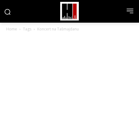
Home
Tags
Koncert na Tašmajdanu