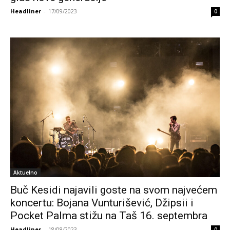
Headliner
-
17/09/2023
0
Aktuelno
Buč Kesidi najavili goste na svom najvećem
koncertu: Bojana Vunturišević, Džipsii i
Pocket Palma stižu na Taš 16. septembra
Headliner
-
18/08/2023
0