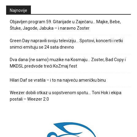
Najnovije
Objavljen program 59. Gitarijade u Zaječaru… Majke, Bebe,
Štuke, Jagode, Jabuka – i naravno Zoster
Green Day napravili svoju televiziju… Spotovi, koncerti i retki
snimci emituju se 24 sata dnevno
Dva dana (ne samo) muzike na Kosmaju… Zoster, Bad Copy i
MKDSL predvode treći KoZmaj fest
Hilari Daf se vratila – i to na najveću američku binu
Weezer dobili otkaz u sopstvenom spotu… Toni Hok i ekipa
postali – Weezer 2.0