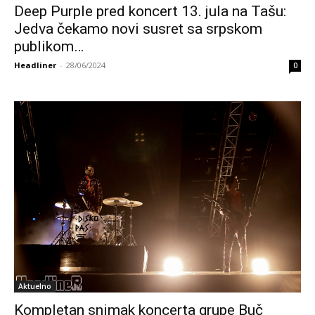
Deep Purple pred koncert 13. jula na Tašu:
Jedva čekamo novi susret sa srpskom
publikom…
Headliner
-
28/06/2024
0
Aktuelno
Kompletan snimak koncerta grupe Buč