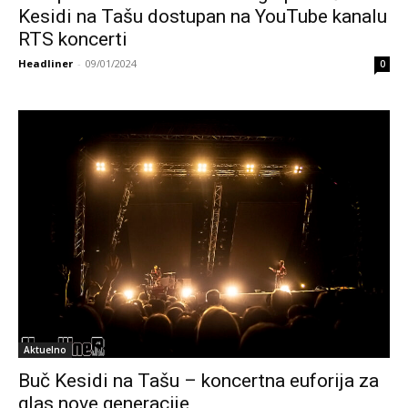
Kesidi na Tašu dostupan na YouTube kanalu
RTS koncerti
Headliner
-
09/01/2024
0
Aktuelno
Buč Kesidi na Tašu – koncertna euforija za
glas nove generacije