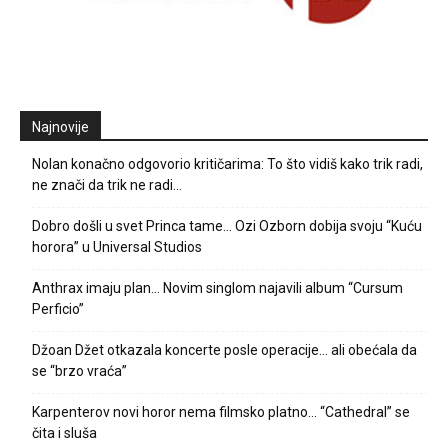
Najnovije
Nolan konačno odgovorio kritičarima: To što vidiš kako trik radi,
ne znači da trik ne radi…
Dobro došli u svet Princa tame… Ozi Ozborn dobija svoju “Kuću
horora” u Universal Studios
Anthrax imaju plan… Novim singlom najavili album “Cursum
Perficio”
Džoan Džet otkazala koncerte posle operacije… ali obećala da
se “brzo vraća”
Karpenterov novi horor nema filmsko platno… “Cathedral” se
čita i sluša